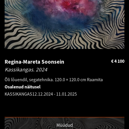
Regina-Mareta Soonsein
€
4 100
Kassikangas.
2024
Õli lõuendil, segatehnika. 120.0 × 120.0 cm Raamita
Osalenud näitusel
KASSIKANGAS
12.12.2024
-
11.01.2025
Müüdud