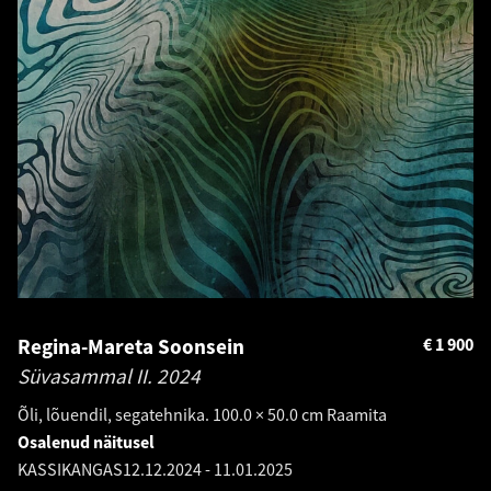
Regina-Mareta Soonsein
€
1 900
Süvasammal II.
2024
Õli, lõuendil, segatehnika. 100.0 × 50.0 cm Raamita
Osalenud näitusel
KASSIKANGAS
12.12.2024
-
11.01.2025