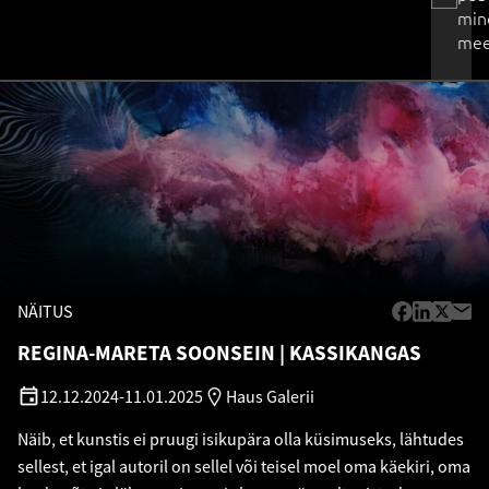
min
mee
NÄITUS
REGINA-MARETA SOONSEIN
KASSIKANGAS
12.12.2024
-
11.01.2025
Haus Galerii
Näib, et kunstis ei pruugi isikupära olla küsimuseks, lähtudes
sellest, et igal autoril on sellel või teisel moel oma käekiri, oma