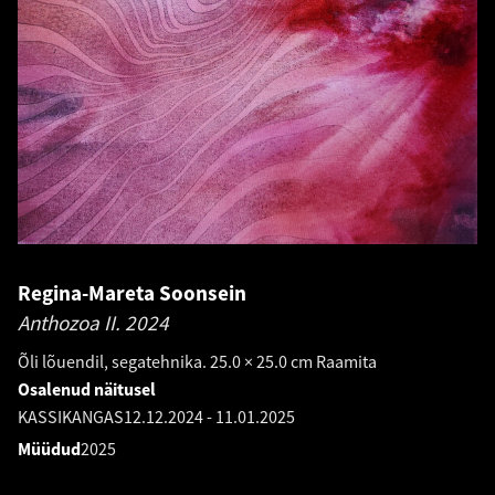
Regina-Mareta Soonsein
Anthozoa II.
2024
Õli lõuendil, segatehnika. 25.0 × 25.0 cm Raamita
Osalenud näitusel
KASSIKANGAS
12.12.2024
-
11.01.2025
Müüdud
2025