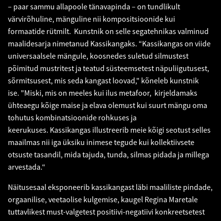
– paar sammu allapoole tänavapinda – on tundlikult
värvirõhuline, mänguline nii kompositsioonide kui
formaatide rütmilt. Kunstnik on selle segatehnikas valminud
maalidesarja nimetanud Kassikangaks. “Kassikangas on viide
universaalsele mängule, koosnedes suletud silmustest
põimitud mustritest ja teatud süsteemsetest näpuliigutusest,
sõrmitsusest, mis seda kangast loovad," kõneleb kunstnik
ise. "Miski, mis on meeles kui ilus metafoor, kirjeldamaks
ühteaegu kõige maise ja elava olemust kui suurt mängu oma
tohutus kombinatsioonide rohkuses ja
keerukuses. Kassikangas illustreerib meie kõigi seotust selles
maailmas nii iga üksiku inimese tegude kui kollektiivsete
otsuste tasandil, mida tajuda, tunda, silmas pidada ja millega
arvestada.“
Näitusesaal eksponeerib kassikangast läbi maaliliste pindade,
orgaanilise, veetaolise kulgemise, kaugel Regina Maretale
tuttavlikest must-valgetest positiivi-negatiivi konkreetsetest