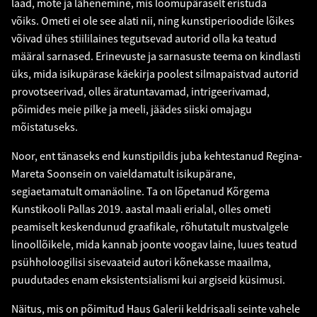
laad, mõte ja lähenemine, mis loomupäraselt eristuda
võiks. Ometi ei ole see alati nii, ning kunstiperioodide lõikes
võivad ühes stiililaines tegutsevad autorid olla ka teatud
määral sarnased. Erinevuste ja sarnasuste teema on kindlasti
üks, mida isikupärase käekirja poolest silmapaistvad autorid
provotseerivad, olles äratuntavamad, intrigeerivamad,
põimides meie pilke ja meeli, jäädes siiski omajagu
mõistatuseks.
Noor, ent tänaseks end kunstipildis juba kehtestanud Regina-
Mareta Soonsein on vaieldamatult isikupärane,
segiaetamatult omanäoline. Ta on lõpetanud Kõrgema
Kunstikooli Pallas 2019. aastal maali erialal, olles ometi
peamiselt keskendunud graafikale, rõhutatult mustvalgele
linoollõikele, mida kannab joonte voogav laine, luues teatud
psühholoogilisi sisevaateid autori kõnekasse maailma,
puudutades enam eksistentsialismi kui argiseid küsimusi.
Näitus, mis on põimitud Haus Galerii keldrisaali seinte vahele