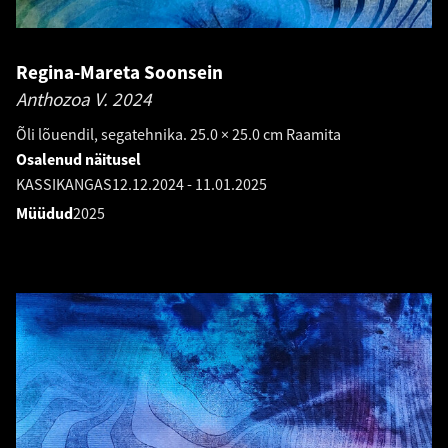
Regina-Mareta Soonsein
Anthozoa V.
2024
Õli lõuendil, segatehnika. 25.0 × 25.0 cm Raamita
Osalenud näitusel
KASSIKANGAS
12.12.2024
-
11.01.2025
Müüdud
2025