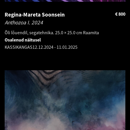
Regina-Mareta Soonsein
€
800
Anthozoa I.
2024
Õli lõuendil, segatehnika. 25.0 × 25.0 cm Raamita
Osalenud näitusel
KASSIKANGAS
12.12.2024
-
11.01.2025