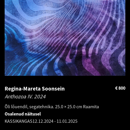
Regina-Mareta Soonsein
€
800
Anthozoa IV.
2024
Õli lõuendil, segatehnika. 25.0 × 25.0 cm Raamita
Osalenud näitusel
KASSIKANGAS
12.12.2024
-
11.01.2025