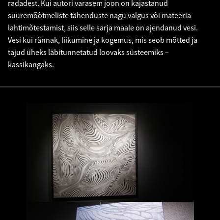
radadest. Kui autori varasem joon on kajastanud
suuremõõtmeliste tähenduste nagu valgus või mateeria
lahtimõtestamist, siis selle sarja maale on ajendanud vesi.
Vesi kui rännak, liikumine ja kogemus, mis seob mõtted ja
tajud üheks läbitunnetatud loovaks süsteemiks –
kassikangaks.