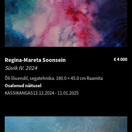
Regina-Mareta Soonsein
€
4 000
Süvik IV.
2024
Õli lõuendil, segatehnika. 180.0 × 45.0 cm Raamita
Osalenud näitusel
KASSIKANGAS
12.12.2024
-
11.01.2025