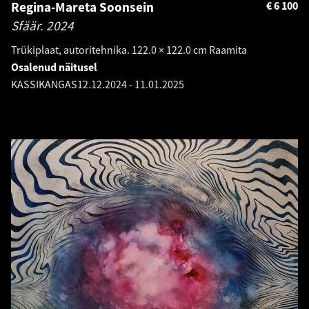
Regina-Mareta Soonsein
€
6 100
Sfäär.
2024
Trükiplaat, autoritehnika. 122.0 × 122.0 cm Raamita
Osalenud näitusel
KASSIKANGAS
12.12.2024
-
11.01.2025