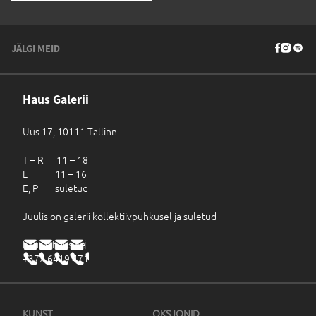
JÄLGI MEID
Haus Galerii
Uus 17, 10111 Tallinn
T – R 11 – 18
L 11 – 16
E, P suletud
Juulis on galerii kollektiivpuhkusel ja suletud
haus@haus.ee
+372 6419 471
KUNST
OKSJONID