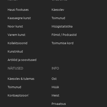
Hausi fookuses
Käesolev
Kaasaegne kunst
Toimunud
Noor kunst
Müügistatistika
Vanem kunst
Filmid / Podcastid
Kollektsioonid
Toimumise kord
Kunstnikud
Artiklid ja soovitused
NÄITUSED
INFO
Käesolev & tulemas
Ost
Toimunud
Müük
Kontseptsioon`
Meist
Privaatsus