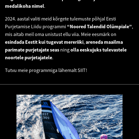
medalikoha nimel
.
2024. aastal valiti meid kõrgete tulemuste põhjal Eesti
Purjetamise Liidu programmi
“Noored Talendid Olümpiale”
,
mis aitab meil oma unistust ellu viia. Meie eesmärk on
esindada Eestit kui tugevat mereriiki
,
areneda maailma
parimate purjetajate seas
ning
olla eeskujuks tulevastele
noortele purjetajatele
.
Tutvu meie programmiga lähemalt
SIIT
!