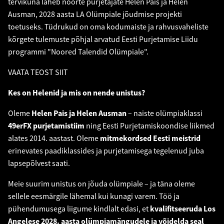
tervikuna läheb noorte purjetajate Helen Pais ja Helen
Ausman, 2028 aasta LA Olümpiale jõudmise projekti
toetuseks. Tüdrukud on oma kodumaiste ja rahvusvaheliste
kõrgete tulemuste põhjal arvatud Eesti Purjetamise Liidu
programmi "Noored Talendid Olümpiale".
VAATA TEOST
SIIT
Kes on Helenid ja mis on nende unistus?
Oleme
Helen Pais ja Helen Ausman
– naiste olümpiaklassi
49erFX purjetamistiim
ning Eesti Purjetamiskoondise liikmed
alates 2014. aastast. Oleme
mitmekordsed Eesti meistrid
erinevates paadiklassides ja purjetamisega tegelenud juba
lapsepõlvest saati.
Meie suurim unistus on jõuda olümpiale – ja täna oleme
sellele eesmärgile lähemal kui kunagi varem. Töö ja
pühendumusega liigume kindlalt edasi, et
kvalifitseeruda Los
Angelese 2028. aasta olümpiamängudele ja võidelda seal