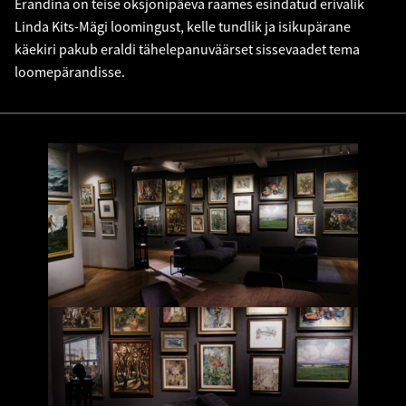
Erandina on teise oksjonipäeva raames esindatud erivalik
Linda Kits-Mägi loomingust, kelle tundlik ja isikupärane
käekiri pakub eraldi tähelepanuväärset sissevaadet tema
loomepärandisse.