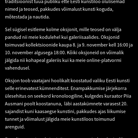
traditsioonist tuua publiku ette Eesti kunstiloo olulisemad
nimed ja teosed, pakkudes võimalust kunsti koguda,
mõtestada ja nautida.
Sel sügisel esitleme kolme oksjonit, mille teosed on välja
pandud nii meie kodulehel kui galeriisaalides. Oksjonid
toimuvad kollektsioonide kaupa 8. ja 9. november kell 16:00 ja
10. november algusega 18:00. Kõiki oksjoneid on võimalik
jälgida nii kohapeal galeriis kui ka meie online-platvormi
vahendusel.
Oksjon toob vaatajani hoolikalt koostatud valiku Eesti kunsti
selle erinevatest kümnenditest. Enampakkumise järjekorra
ülesehitus on seekord kronoloogiline, kulgedes kuraator Piia
Ausmani poolt koostanuna, läbi aastakümnete varasest 20.
sajandist kuni kaasaegse kunstini, pakkudes ajas liikumise
tunnet ja võimalust jälgida meie kunstiloos toimunud
arenguid.