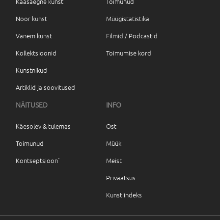
Kaasaegne kunst
Toimunud
Noor kunst
Müügistatistika
Vanem kunst
Filmid / Podcastid
Kollektsioonid
Toimumise kord
Kunstnikud
Artiklid ja soovitused
NÄITUSED
INFO
Käesolev & tulemas
Ost
Toimunud
Müük
Kontseptsioon`
Meist
Privaatsus
Kunstiindeks