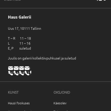
Haus Galerii
Uus 17, 10111 Tallinn
T – R 11 – 18
L 11 – 16
E, P suletud
Juulis on galerii kollektiivpuhkusel ja suletud
haus@haus.ee
+372 6419 471
KUNST
OKSJONID
Hausi fookuses
Käesolev