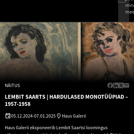
min
mee
NÄITUS
LEMBIT SAARTS
HARDULASED MONOTÜÜPIAD –
1957-1958
05.12.2024
-
07.01.2025
Haus Galerii
Haus Galerii eksponeerib Lembit Saartsi loomingus