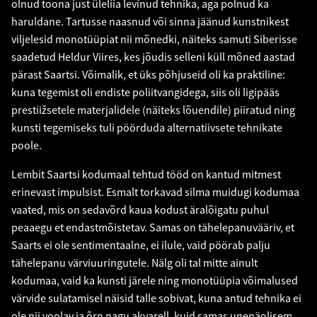
olnud toona just üleliia levinud tehnika, aga polnud ka
haruldane. Tartusse naasnud või sinna jäänud kunstnikest
viljelesid monotüüpiat nii mõnedki, näiteks samuti Siberisse
saadetud Heldur Viires, kes jõudis selleni küll mõned aastad
pärast Saartsi. Võimalik, et üks põhjuseid oli ka praktiline:
kuna tegemist oli endiste poliitvangidega, siis oli ligipääs
prestiižsetele materjalidele (näiteks lõuendile) piiratud ning
kunsti tegemiseks tuli pöörduda alternatiivsete tehnikate
poole.
Lembit Saartsi kodumaal tehtud tööd on kantud mitmest
erinevast impulsist. Esmalt torkavad silma muidugi kodumaa
vaated, mis on sedavõrd kaua kodust äralõigatu puhul
peaaegu et endastmõistetav. Samas on tähelepanuvääriv, et
Saarts ei ole sentimentaalne, ei ilule, vaid pöörab palju
tähelepanu värviuuringutele. Nälg oli tal mitte ainult
kodumaa, vaid ka kunsti järele ning monotüüpia võimalused
värvide sulatamisel näisid talle sobivat, kuna antud tehnika ei
ole nii voolav ja õrn nagu akvarell, kuid samas unenäolisem