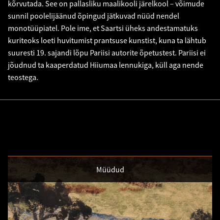
kõrvutada. See on pallasliku maalikooli järelkool – võimude
sunnil poolelijäänud õpingud jätkuvad nüüd nendel
monotüüpiatel. Pole ime, et Saartsi üheks andestamatuks
kuriteoks loeti huvitumist prantsuse kunstist, kuna ta lähtub
suuresti 19. sajandi lõpu Pariisi autorite õpetustest. Pariisi ei
jõudnud ta kaaperdatud Hiiumaa lennukiga, küll aga nende
teostega.
Müüdud