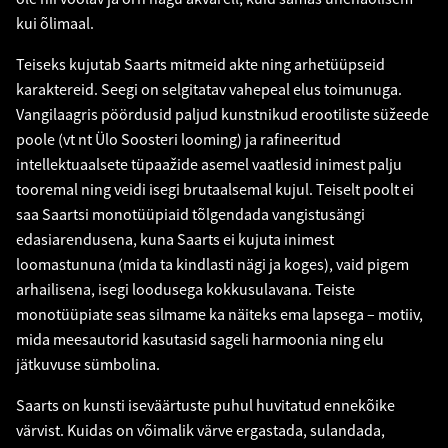
kui õlimaal.
Teiseks kujutab Saarts mitmeid akte ning arhetüüpseid
karaktereid. Seegi on selgitatav vahepeal elus toimunuga.
Vangilaagris pöördusid paljud kunstnikud erootiliste süžeede
poole (vt nt Ülo Soosteri looming) ja rafineeritud
intellektuaalsete tüpaažide asemel vaatlesid inimest palju
tooremal ning veidi isegi brutaalsemal kujul. Teiselt poolt ei
saa Saartsi monotüüpiaid tõlgendada vangistusängi
edasiarendusena, kuna Saarts ei kujuta inimest
loomastununa (mida ta kindlasti nägi ja koges), vaid pigem
arhailisena, isegi loodusega kokkusulavana. Teiste
monotüüpiate seas silmame ka näiteks ema lapsega – motiiv,
mida meesautorid kasutasid sageli harmoonia ning elu
jätkuvuse sümbolina.
Saarts on kunsti iseväärtuste puhul huvitatud ennekõike
värvist. Kuidas on võimalik värve ergastada, sulandada,