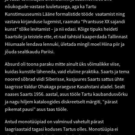
nõukogude-vastase luuletusega, aga ka Tartu
Kunstimuuseumis Lääne formalistide tööde vaatamist ning
vastava kirjanduse lugemist, raamatu “Prantsuse XX sajandi
kunst” tõlke levitamist – ja nii edasi. Kõige tipuks heideti
Saartsile ja teistele ette, et nad tahtsid kaaperdada Tallinnast
Hiiumaale lendava lennuki, ületada mingil moel Hiina piir ja
jõuda sealtkaudu Pariisi.
Absurd oli toona paraku mitte ainult üks võimalikke viise,
kuidas kunstile läheneda, vaid eluline praktika. Saarts ja tema
noored sõbrad viidi Siberisse, kusjuures Saarts sattus ühte
laagrisse Valdur Ohakaga praeguse Kasahstani aladel. Sealt
naases Saarts 1956. aastal, asus tööle Tartu kaubandusvõrku
ja nagu hiljem kataloogides diskreetselt märgiti, “pärast
pikemat pausi” asus taas tööle.
Antud monotüüpiad on valminud vahetult pärast
laagriaastaid tagasi koduses Tartus olles. Monotüüpia ei