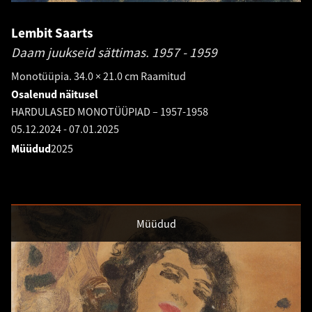
Lembit Saarts
Daam juukseid sättimas.
1957 - 1959
Monotüüpia. 34.0 × 21.0 cm Raamitud
Osalenud näitusel
HARDULASED MONOTÜÜPIAD – 1957-1958
05.12.2024
-
07.01.2025
Müüdud
2025
Müüdud