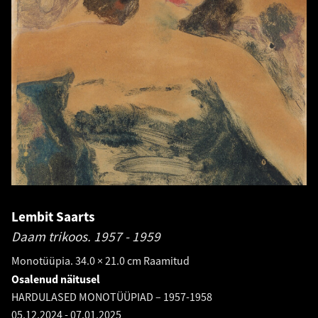
Lembit Saarts
Daam trikoos.
1957 - 1959
Monotüüpia. 34.0 × 21.0 cm Raamitud
Osalenud näitusel
HARDULASED MONOTÜÜPIAD – 1957-1958
05.12.2024
-
07.01.2025