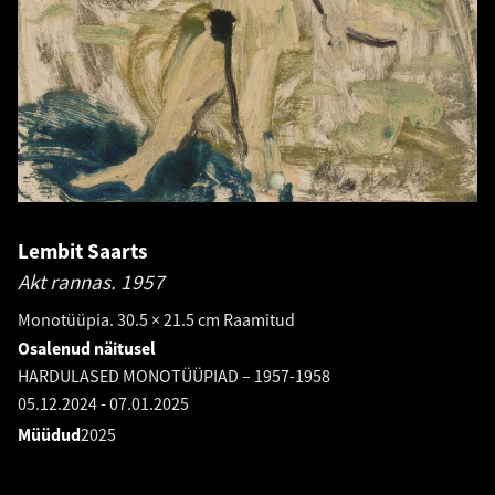
Lembit Saarts
Akt rannas.
1957
Monotüüpia. 30.5 × 21.5 cm Raamitud
Osalenud näitusel
HARDULASED MONOTÜÜPIAD – 1957-1958
05.12.2024
-
07.01.2025
Müüdud
2025