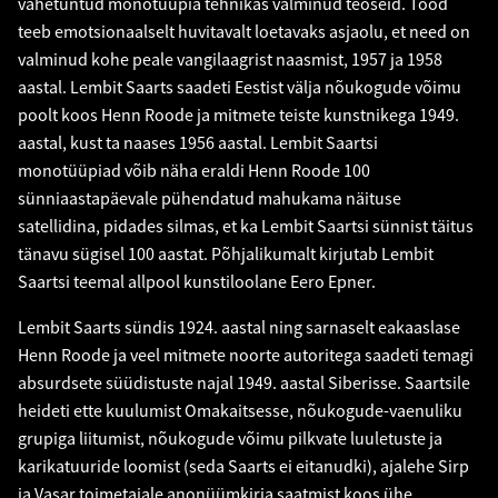
vähetuntud monotüüpia tehnikas valminud teoseid. Tööd
teeb emotsionaalselt huvitavalt loetavaks asjaolu, et need on
valminud kohe peale vangilaagrist naasmist, 1957 ja 1958
aastal. Lembit Saarts saadeti Eestist välja nõukogude võimu
poolt koos Henn Roode ja mitmete teiste kunstnikega 1949.
aastal, kust ta naases 1956 aastal. Lembit Saartsi
monotüüpiad võib näha eraldi Henn Roode 100
sünniaastapäevale pühendatud mahukama näituse
satellidina, pidades silmas, et ka Lembit Saartsi sünnist täitus
tänavu sügisel 100 aastat. Põhjalikumalt kirjutab Lembit
Saartsi teemal allpool kunstiloolane Eero Epner.
Lembit Saarts sündis 1924. aastal ning sarnaselt eakaaslase
Henn Roode ja veel mitmete noorte autoritega saadeti temagi
absurdsete süüdistuste najal 1949. aastal Siberisse. Saartsile
heideti ette kuulumist Omakaitsesse, nõukogude-vaenuliku
grupiga liitumist, nõukogude võimu pilkvate luuletuste ja
karikatuuride loomist (seda Saarts ei eitanudki), ajalehe Sirp
ja Vasar toimetajale anonüümkirja saatmist koos ühe