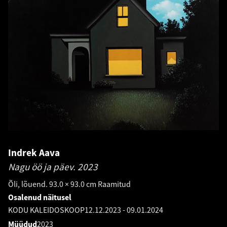
Indrek Aava
Nagu öö ja päev.
2023
Õli, lõuend. 93.0 × 93.0 cm Raamitud
Osalenud näitusel
KODU KALEIDOSKOOP
12.12.2023
-
09.01.2024
Müüdud
2023