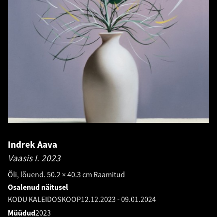
Indrek Aava
Vaasis I.
2023
Õli, lõuend. 50.2 × 40.3 cm Raamitud
Osalenud näitusel
KODU KALEIDOSKOOP
12.12.2023
-
09.01.2024
Müüdud
2023