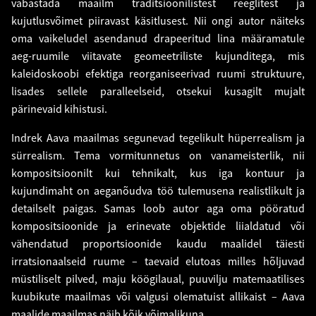
vabastada maailm traditsioonilistest reeglitest ja
kujutlusvõimet piiravast käsitlusest. Nii ongi autor näiteks
oma vaikeludel asendanud drapeeritud lina määramatule
aeg-ruumile viitavate geomeetriliste kujunditega, mis
kaleidoskoobi efektiga reorganiseerivad ruumi struktuure,
lisades sellele paralleelseid, otsekui kusagilt mujalt
pärinevaid kihistusi.
Indrek Aava maailmas segunevad tegelikult hüperrealism ja
sürrealism. Tema vormitunnetus on vanameisterlik, nii
kompositsioonilt kui tehnikalt, kus iga kontuur ja
kujundimaht on aeganõudva töö tulemusena realistlikult ja
detailselt paigas. Samas loob autor aga oma pööratud
kompositsioonide ja erinevate objektide liialdatud või
vähendatud proportsioonide kaudu maalidel täiesti
irratsionaalseid ruume – taevaid elutoas milles hõljuvad
müstiliselt pilved, maju köögilaual, puuvilju matemaatilises
kuubikute maailmas või valgusi olematuist allikaist – Aava
maalide maailmas näib kõik võimalikuna.