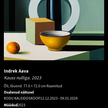
Indrek Aava
Kauss nulliga.
2023
Õli, lõuend. 77.0 × 72.0 cm Raamitud
Osalenud näitusel
KODU KALEIDOSKOOP
12.12.2023
-
09.01.2024
Müüdud
2023