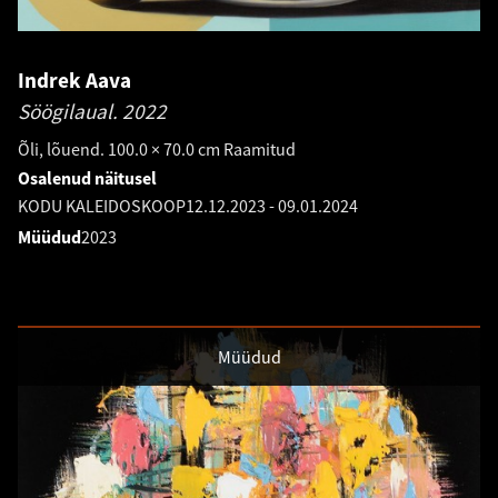
Indrek Aava
Söögilaual.
2022
Õli, lõuend. 100.0 × 70.0 cm Raamitud
Osalenud näitusel
KODU KALEIDOSKOOP
12.12.2023
-
09.01.2024
Müüdud
2023
Müüdud