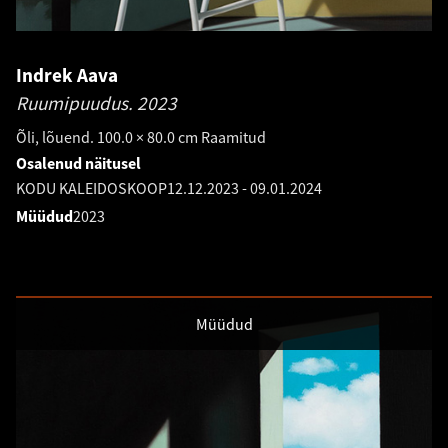
Indrek Aava
Ruumipuudus.
2023
Õli, lõuend. 100.0 × 80.0 cm Raamitud
Osalenud näitusel
KODU KALEIDOSKOOP
12.12.2023
-
09.01.2024
Müüdud
2023
Müüdud