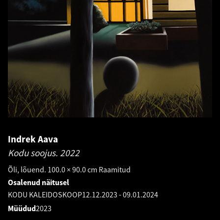
Indrek Aava
Kodu soojus.
2022
Õli, lõuend. 100.0 × 90.0 cm Raamitud
Osalenud näitusel
KODU KALEIDOSKOOP
12.12.2023
-
09.01.2024
Müüdud
2023