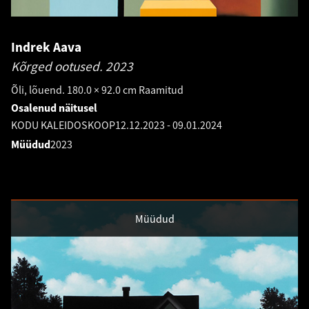
Indrek Aava
Kõrged ootused.
2023
Õli, lõuend. 180.0 × 92.0 cm Raamitud
Osalenud näitusel
KODU KALEIDOSKOOP
12.12.2023
-
09.01.2024
Müüdud
2023
Müüdud