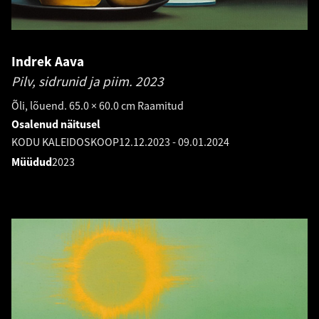
Indrek Aava
Pilv, sidrunid ja piim.
2023
Õli, lõuend. 65.0 × 60.0 cm Raamitud
Osalenud näitusel
KODU KALEIDOSKOOP
12.12.2023
-
09.01.2024
Müüdud
2023