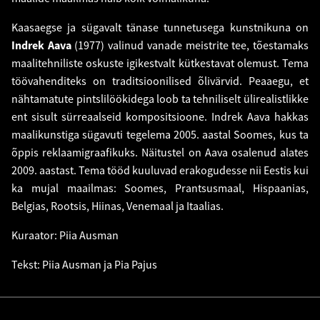
Kaasaegse ja sügavalt tänase tunnetusega kunstnikuna on
Indrek Aava
(1977) valinud vanade meistrite tee, tõestamaks
maalitehniliste oskuste igikestvalt kütkestavat olemust. Tema
töövahenditeks on traditsioonilised õlivärvid. Peaaegu, et
nähtamatute pintslilöökidega loob ta tehniliselt ülirealistlikke
ent sisult sürreaalseid kompositsioone. Indrek Aava hakkas
maalikunstiga sügavuti tegelema 2005. aastal Soomes, kus ta
õppis reklaamigraafikuks. Näitustel on Aava osalenud alates
2009. aastast. Tema tööd kuuluvad erakogudesse nii Eestis kui
ka mujal maailmas: Soomes, Prantsusmaal, Hispaanias,
Belgias, Rootsis, Hiinas, Venemaal ja Itaalias.
Kuraator: Piia Ausman
Tekst: Piia Ausman ja Pia Pajus