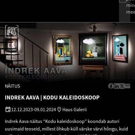
min
mee
NÄITUS
INDREK AAVA
KODU KALEIDOSKOOP
12.12.2023
-
09.01.2024
Haus Galerii
Indrek Aava näitus “Kodu kaleidoskoop” koondab autori
uusimaid teoseid, millest õhkub küll värske värvi hõngu, kuid