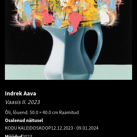
Indrek Aava
Vaasis II.
2023
Õli, lõuend. 50.0 × 40.0 cm Raamitud
Osalenud näitusel
KODU KALEIDOSKOOP
12.12.2023
-
09.01.2024
Müüdud
2023