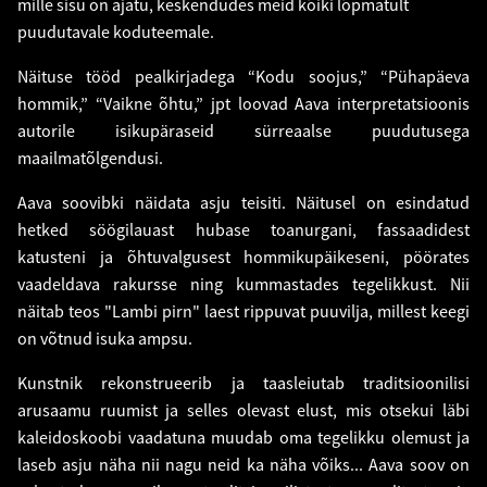
mille sisu on ajatu, keskendudes meid kõiki lõpmatult
puudutavale koduteemale.
Näituse tööd pealkirjadega “Kodu soojus,” “Pühapäeva
hommik,” “Vaikne õhtu,” jpt loovad Aava interpretatsioonis
autorile isikupäraseid sürreaalse puudutusega
maailmatõlgendusi.
Aava soovibki näidata asju teisiti. Näitusel on esindatud
hetked söögilauast hubase toanurgani, fassaadidest
katusteni ja õhtuvalgusest hommikupäikeseni, pöörates
vaadeldava rakursse ning kummastades tegelikkust. Nii
näitab teos "Lambi pirn" laest rippuvat puuvilja, millest keegi
on võtnud isuka ampsu.
Kunstnik rekonstrueerib ja taasleiutab traditsioonilisi
arusaamu ruumist ja selles olevast elust, mis otsekui läbi
kaleidoskoobi vaadatuna muudab oma tegelikku olemust ja
laseb asju näha nii nagu neid ka näha võiks... Aava soov on