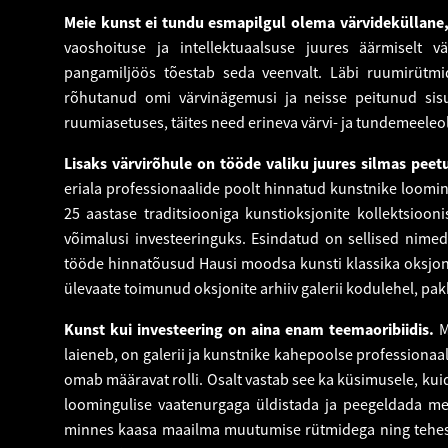
Meie kunst ei tundu esmapilgul olema värvideküllane, 
vaoshoituse ja intellektuaalsuse juures äärmiselt 
pangamiljöös tõestab seda veenvalt. Läbi ruumirütmi
rõhutanud omi värvinägemusi ja neisse peitunud sis
ruumiasetuses, täites need erineva värvi- ja tundemeele
Lisaks värvirõhule on tööde valiku juures silmas peet
eriala professionaalide poolt hinnatud kunstnike loomi
25 aastase traditsiooniga kunstioksjonite kollektsioon
võimalusi investeeringuks. Esindatud on sellised nime
tööde hinnatõusud Hausi moodsa kunsti klassika oksjoni
ülevaate toimunud oksjonite arhiiv galerii kodulehel, p
Kunst kui investeering on aina enam teemaoribiidis.
M
laieneb, on galerii ja kunstnike kahepoolse profession
omab määravat rolli. Osalt vastab see ka küsimusele, ku
loomingulise vaatenurgaga üldistada ja peegeldada mei
minnes kaasa maailma muutumise rütmidega ning tehes s