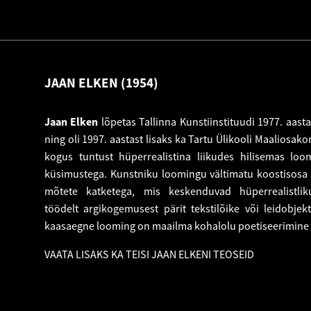
JAAN ELKEN (1954)
Jaan Elken
lõpetas Tallinna Kunstiinstituudi 1977. aasta
ning oli 1997. aastast lisaks ka Tartu Ülikooli Maaliosak
kogus tuntust hüperrealistina liikudes hilisemas lo
küsimustega. Kunstniku loomingu vältimatu koostisosa
mõtete katketega, mis keskenduvad hüperrealistliku
töödelt argikogemusest pärit tekstilõike või leidobjek
kaasaegne looming on maailma kohalolu poetiseerimine lä
VAATA LISAKS KA TEISI JAAN ELKENI TEOSEID