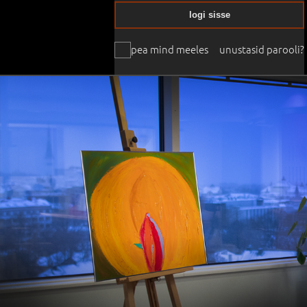
logi sisse
pea mind meeles
unustasid parooli?