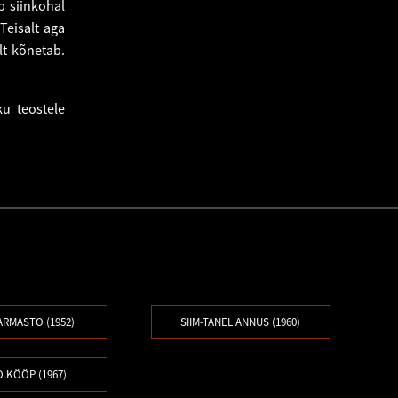
b siinkohal
Teisalt aga
lt kõnetab.
ku teostele
ARMASTO (1952)
SIIM-TANEL ANNUS (1960)
 KÖÖP (1967)