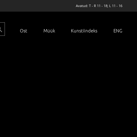
Avatud: T - R 11 - 18; L 11 - 16
Ost
Müük
Kunstiindeks
ENG