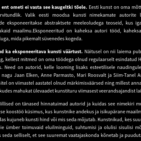
ent ometi ei vasta see kaugeltki tõele
.
Eesti kunst on oma mõtt
värvitundlik. Valik eesti moodsa kunsti nimekamate autorite 
de eksponeeritakse abstraktsete meeleoludega teoseid, kus ig
ukaid maailmu.Eksponeeritud on kaheksa autori tööd, kaheksa
oluga, mida pikemalt süvenedes kogeda.
ud ka eksponeeritava kunsti väärtust.
Näitusel on nii laiema pub
ng, kellest mitmed on oma töödega olnud regulaarselt esindatud H
is. Need on autorid, kelle looming lisaks esteetilisele naudingu
d nagu Jaan Elken, Anne Parmasto, Mari Roosvalt ja Siim-Tanel A
tel on viimastel aastatel olnud märkimisväärsed ning millest an
akkudes mahukat ülevaadet kunstituru viimasest veerandsajandist la
illised on tänased hinnatuimad autorid ja kuidas see nimekiri 
aalse koostöö küsimus, kus kunstnike andekus ja isikupärane maa
idas kujuneb kunsti hind või mis seda mõjutab. Kunstnikud, kes s
e ümber toimuvaid eluilminguid, suhtumisi ja olulisi sisulisi m
eda selliselt, et see suuremat vaatajaskonda kõnetab ja puudut