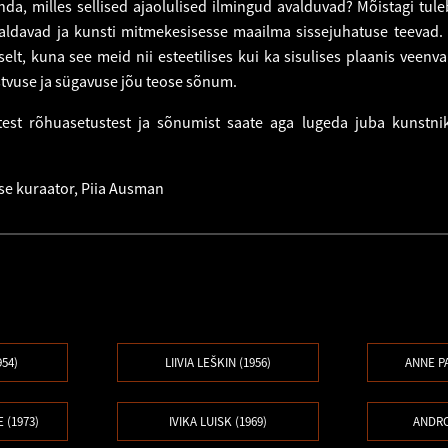
nda, milles sellised ajaolulised ilmingud avalduvad? Mõistagi tule
aldavad ja kunsti mitmekesisesse maailma sissejuhatuse teevad. 
elt, kuna see meid nii esteetilises kui ka sisulises plaanis veenva
stvuse ja sügavuse jõu teose sõnum.
test rõhuasetustest ja sõnumist saate aga lugeda juba kunstni
se kuraator, Piia Ausman
954)
LIIVIA LEŠKIN (1956)
ANNE P
(1973)
IVIKA LUISK (1969)
ANDRO