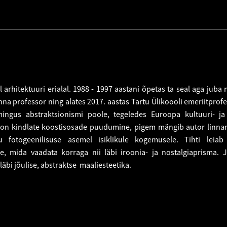
l arhitektuuri erialal. 1988 - 1997 aastani õpetas ta seal aga juba 
onna professor ning alates 2017. aastas Tartu Ülikoooli emeriitprofe
omingus abstraktsionismi poole, tegeledes Euroopa kultuuri- j
 on kindlate koostisosade puudumine, pigem mängib autor linna
 fotogeenilisuse asemel isiklikule kogemusele. Tihti leiab
te, mida vaadata korraga nii läbi iroonia- ja nostalgiaprisma. 
bi jõulise, abstraktse maaliesteetika.