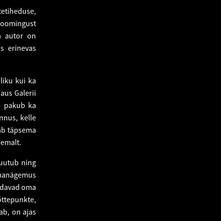
etiheduse,
loomingust
a autor on
s erinevas
liku kui ka
aus Galerii
le pakub ka
nnus, kelle
nab täpsema
iemalt.
muutub ning
ilmanägemus
uudavad oma
õttepunkte,
ab, on ajas