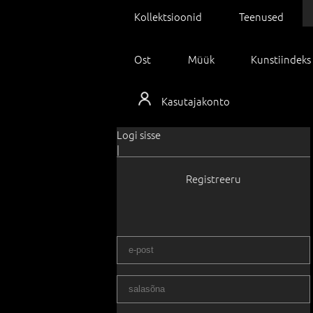
Kollektsioonid
Teenused
Ost
Müük
Kunstiindeks
Kasutajakonto
Logi sisse
|
Registreeru