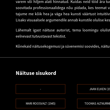
varem või hiljem alati hinnatud. Kuidas neid töid ära tu
soovitada professionaalidega nõu pidada, kes teemat v
tajume me kõik hea ja väga hea kunsti väärtust intuitiivs
Lisaks visuaalsele argumendile annab kunstile olulise ke
Lähemalt igast näituse autorist, tema loomingu olulis
eelnevast tutvustavast tekstist.
Kõnekaid näitusekogemusi ja süvenemisi soovides, näitu
Näituse sisukord
-
JAAN ELKEN (1
MARI ROOSVALT (1945)
TOOMAS ALTNURME 