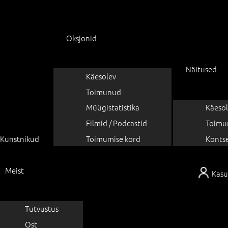
Oksjonid
Näitused
Käesolev
Toimunud
Müügistatistika
Käesol
Filmid / Podcastid
Toimu
Kunstnikud
Toimumise kord
Konts
Meist
Kasu
Tutvustus
Ost