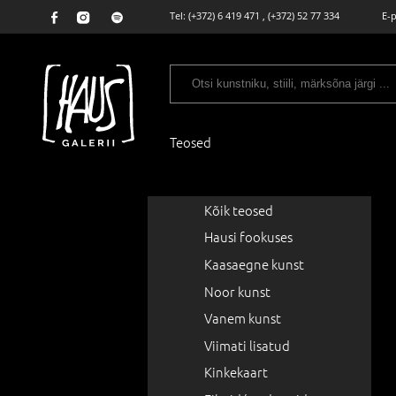
Tel:
(+372) 6 419 471
,
(+372) 52 77 334
E-
Teosed
Kõik teosed
Hausi fookuses
Kaasaegne kunst
Noor kunst
Vanem kunst
Viimati lisatud
Kinkekaart