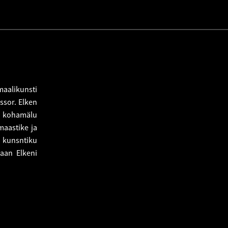
maalikunsti
ssor. Elken
a kohamälu
maastike ja
 kunsntiku
Jaan Elkeni