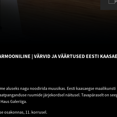
p
ARMOONILINE
VÄRVID JA VÄÄRTUSED EESTI KAASAE
me aluseks nagu noodirida muusikas. Eesti kaasaegse maalikunsti
atpanganduse ruumide järjekordsel näitusel. Tavapäraselt on see
Haus Galeriiga.
e osakonnas, 11. korrusel.