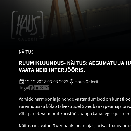
NÄITUS
RUUMIKUJUNDUS- NÄITUS: AEGUMATU JA H
VAATA NEID INTERJÖÖRIS.
12.12.2022
-
03.03.2023
Haus Galerii
Jaga
Värvide harmoonia ja nende vastandumised on kunstiloo
värvimuusika kõlab talvekuudel Swedbanki peamaja priva
väljapanek valminud koostöös panga kauaaegse partneri 
Näitus on avatud Swedbanki peamajas, privaatpangandus