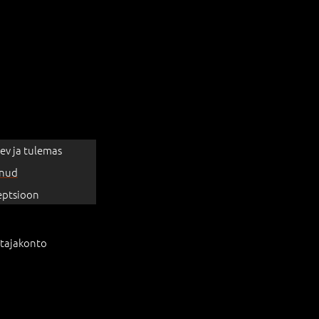
ev ja tulemas
nud
eptsioon
tajakonto