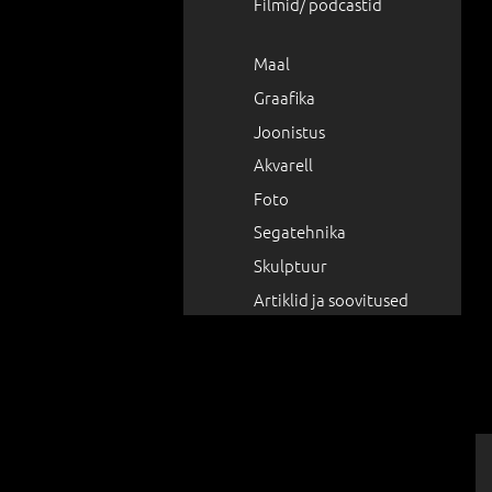
Filmid/ podcastid
Maal
Graafika
Joonistus
Akvarell
Foto
Segatehnika
Skulptuur
Artiklid ja soovitused