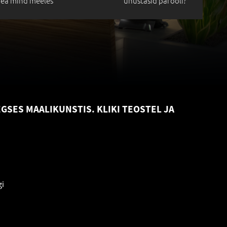
ea mind meeles
unustasid parooli?
GSES MAALIKUNSTIS. KLIKI TEOSTEL JA
gi