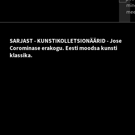
min
mee
SARJAST - KUNSTIKOLLETSIONÄÄRID - Jose
Corominase erakogu. Eesti moodsa kunsti
klassika.