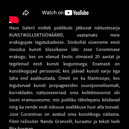
Haus Galerii esitleb publikule jätkuvat näitustesarja
KUNSTIKOLLEKTSIONÄÄRID, vaatamaks meie
erakogujate tagatubadesse. Siinkohal süveneme eesti
moodsa kunsti klassikasse läbi Jose Corominase
erakogu, kes on elanud Eestis viimased 20 aastat ja
tegelenud eesti kunsti kogumisega. Enamasti on
kunstikogujad persoonid, kes jäävad kunsti varju ega
taha end avalikustada. Ometi on ka filantroope, kes
tegutsevad kunsti propageerides suurejoonelisemalt,
korraldades näituseseeriaid oma kollektsioonist või
luues eramuuseume, mis publiku tähelepanu köidavad
ning ka nende endi isiksuse avalikkuse huvi alla toovad.
Jose Corominas on avatud oma kunstikogu näitama.
Filmi režissöör Nando Grancelli, kuraator ja teksti loeb
Piia Ausman.