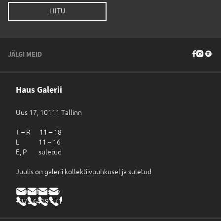
JÄLGI MEID
Haus Galerii
Uus 17, 10111 Tallinn
T – R 11 – 18
L 11 – 16
E, P suletud
Juulis on galerii kollektiivpuhkusel ja suletud
haus@haus.ee
+372 6419 471