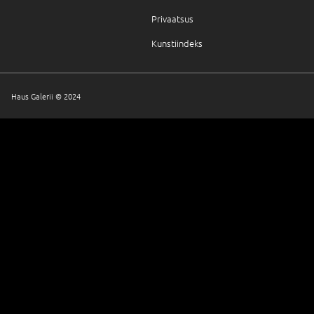
Privaatsus
Kunstiindeks
Haus Galerii © 2024