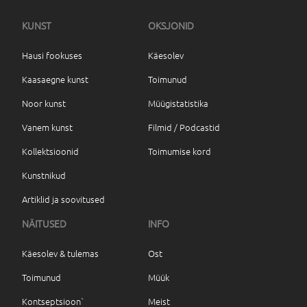
KUNST
OKSJONID
Hausi fookuses
Käesolev
Kaasaegne kunst
Toimunud
Noor kunst
Müügistatistika
Vanem kunst
Filmid / Podcastid
Kollektsioonid
Toimumise kord
Kunstnikud
Artiklid ja soovitused
NÄITUSED
INFO
Käesolev & tulemas
Ost
Toimunud
Müük
Kontseptsioon`
Meist