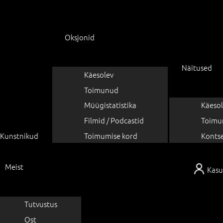
Oksjonid
Näitused
Käesolev
Toimunud
Müügistatistika
Käesol
Filmid / Podcastid
Toimu
Kunstnikud
Toimumise kord
Konts
Meist
Kasu
Tutvustus
Ost