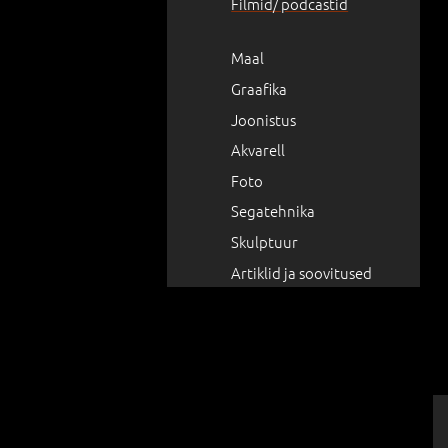
Filmid/ podcastid
Maal
Graafika
Joonistus
Akvarell
Foto
Segatehnika
Skulptuur
Artiklid ja soovitused