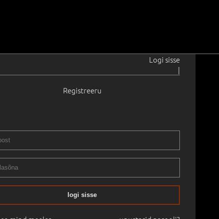
Logi sisse
|
er W. Petersen. PEA JA SABA
Registreeru
hatuse Haus Galeriis avatavale näitusele "Pea ja Saba".
 Eestisse elama asunud kunstnik Per William Petersen
tud skulptuure. Näitus jääb avatuks 4. - 29. juunini.
logi sisse