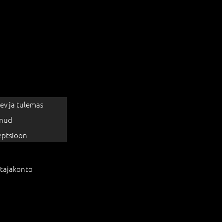
ev ja tulemas
nud
eptsioon
tajakonto