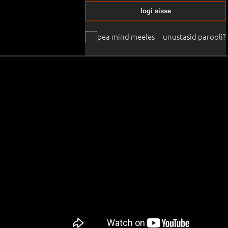
logi sisse
pea mind meeles
unustasid parooli?