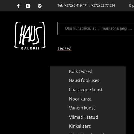
Tel:
(+372) 6 419 471
,
(+372) 52 77 334
E-
Teosed
Kõik teosed
Hausi fookuses
Kaasaegne kunst
Noor kunst
Vanem kunst
Viimati lisatud
Kinkekaart