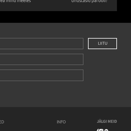
ea mind meeles
unustasid parooli?
ED
INFO
JÄLGI MEID