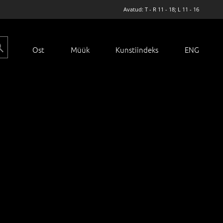
Avatud: T - R 11 - 18; L 11 - 16
Ost
Müük
Kunstiindeks
ENG