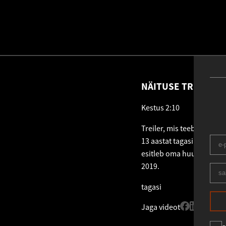
NÄITUSE TREILER: P
Kestus 2:10
Treiler, mis teeb sisseju
13 aastat tagasi Taanist
esitleb oma huumorist lae
2019.
tagasi
Jaga videot