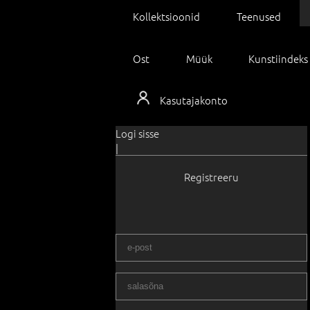
Kollektsioonid
Teenused
Ost
Müük
Kunstiindeks
Kasutajakonto
Logi sisse
|
Registreeru