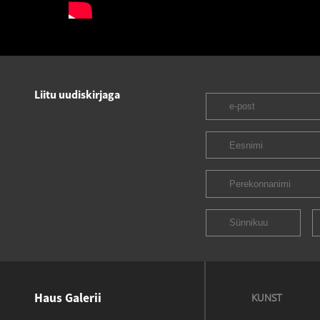
Liitu uudiskirjaga
Haus Galerii
KUNST