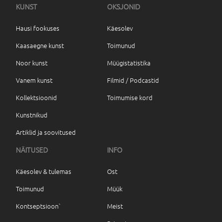
KUNST
OKSJONID
Hausi fookuses
Käesolev
Kaasaegne kunst
Toimunud
Noor kunst
Müügistatistika
Vanem kunst
Filmid / Podcastid
Kollektsioonid
Toimumise kord
Kunstnikud
Artiklid ja soovitused
NÄITUSED
INFO
Käesolev & tulemas
Ost
Toimunud
Müük
Kontseptsioon`
Meist