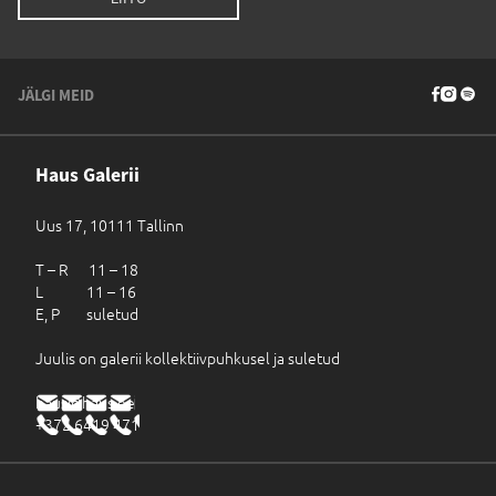
JÄLGI MEID
Haus Galerii
Uus 17, 10111 Tallinn
T – R 11 – 18
L 11 – 16
E, P suletud
Juulis on galerii kollektiivpuhkusel ja suletud
haus@haus.ee
+372 6419 471