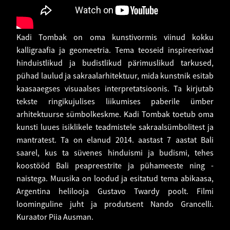
Kadi Tombak on oma kunstivormis viinud kokku
kalligraafia ja geomeetria. Tema teoseid inspireerivad
hinduistlikud ja budistlikud pärimuslikud tarkused,
pühad laulud ja sakraalarhitektuur, mida kunstnik esitab
kaasaaegses visuaalses interpretatsioonis. Ta kirjutab
tekste ringikujulises liikumises paberile ümber
arhitektuurse sümbolkeskme. Kadi Tombak toetub oma
kunsti luues isiklikele teadmistele sakraalsümbolitest ja
mantratest. Ta on elanud 2014. aastast 7 aastat Bali
saarel, kus ta süvenes hinduismi ja budismi, tehes
koostööd Bali peapreestrite ja pühameeste ning -
naistega. Muusika on loodud ja esitatud tema abikaasa,
Argentina helilooja Gustavo Twardy poolt. Filmi
loominguline juht ja produtsent Nando Grancelli.
Kuraator Piia Ausman.