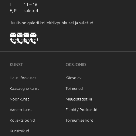
L 11 – 16
E, P suletud
Juulis on galerii kollektiivpuhkusel ja suletud
haus@haus.ee
+372 6419 471
KUNST
OKSJONID
Hausi fookuses
Käesolev
Kaasaegne kunst
Toimunud
Noor kunst
Müügistatistika
Vanem kunst
Filmid / Podcastid
Kollektsioonid
Toimumise kord
Kunstnikud