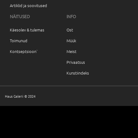
Artiklid ja soovitused
NÄITUSED
INFO
Käesolev & tulemas
Ost
Toimunud
Müük
Kontseptsioon`
Meist
Privaatsus
Kunstiindeks
Haus Galerii © 2024