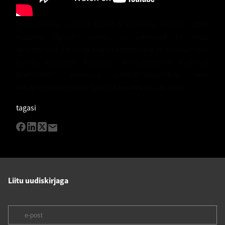
Haus Galeriis avatava Marko Mäetamme näituse "Lilled 
maailma lõpust" raames on valminud 16 teose 
animeeritud kataloog Marko Mäetamme ja filmikunstnik 
Nando Grancelli koostöös. Animatsioonid esitlevad 
Mäetamme erinevaid iseenda-tõlgendusi oma 
kahepalgeliste lillede foonil. Käesolev on üks neist. 
tagasi
Liitu uudiskirjaga