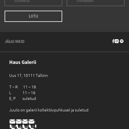
JÄLGI MEID
Haus Galerii
Uus 17, 10111 Tallinn
T – R 11 – 18
L 11 – 16
E, P suletud
Juulis on galerii kollektiivpuhkusel ja suletud
haus@haus.ee
+372 6419 471