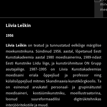
min
mee
Liivia Leškin
1956
Liivia Leškin
on teatud ja tunnustatud eelkõige märgilise
moekunstnikuna. Sündinud 1956. aastal, lõpetanud Eesti
Kunstiakadeemia aastal 1980 moedisainerina, 1989-ndast
Eesti Kunstnike Liidu liige, ja kunstirühmituse ON Grupp
asutajaliige. 1987–1995 on Liivia Kunstiakadeemias
moedisaini eriala õppejõud ja professor ning
külalisõppejõud mitmes Skandinaavia kunstikõrgkoolis. Ta
on esinenud arvukatel personaal- ja grupinäitustel
moedisaineri, kostüümikunstniku, moeillustraatorina,
loonud suureformaadilisi digitrükitehnikas
interjööritekstiile ja muud.