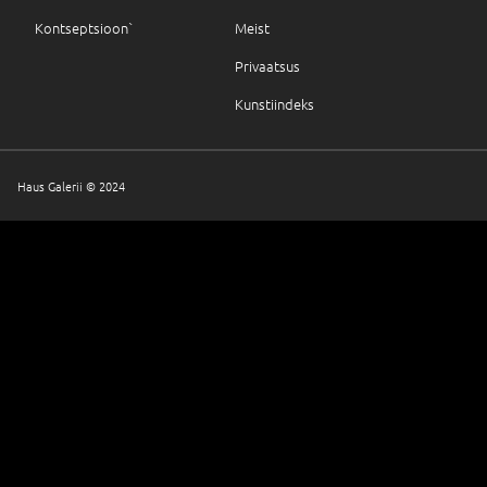
Kontseptsioon`
Meist
Privaatsus
Kunstiindeks
Haus Galerii © 2024