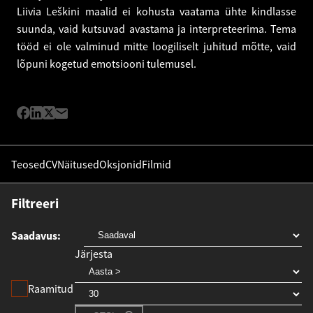
Liivia Leškini maalid ei kohusta vaatama ühte kindlasse
suunda, vaid kutsuvad avastama ja interpreteerima. Tema
tööd ei ole valminud mitte loogiliselt juhitud mõtte, vaid
lõpuni kogetud emotsiooni tulemusel.
Teosed
CV
Näitused
Oksjonid
Filmid
Filtreeri
Saadavus
Järjesta
Raamitud