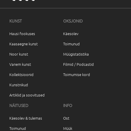
KUNST
OKSJONID
Hausi fookuses
Käesolev
Kaasaegne kunst
Toimunud
Noor kunst
Müügistatistika
Vanem kunst
Filmid / Podcastid
Kollektsioonid
Toimumise kord
Kunstnikud
Artiklid ja soovitused
NÄITUSED
INFO
Käesolev & tulemas
Ost
Toimunud
Müük