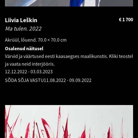
Liivia Leškin
€
1 700
Ma tulen.
2022
Akrüül, lõuend. 70.0 × 70.0 cm
Osalenud näitusel
Värvid ja väärtused eesti kaasaegses maalikunstis. Kliki teostel
ja vaata neid interjööris.
12.12.2022
-
03.03.2023
SÕDA SÕJA VASTU
11.08.2022
-
09.09.2022