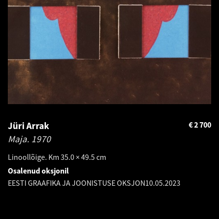
Jüri Arrak
€
2 700
Maja.
1970
Linoollõige. Km 35.0 × 49.5 cm
Osalenud oksjonil
EESTI GRAAFIKA JA JOONISTUSE OKSJON
10.05.2023