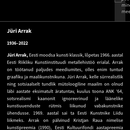
min
mee
Jüri Arrak
1936–2022
Jüri Arrak,
Eesti moodsa kunsti klassik, lõpetas 1966. aastal
Eesti Riikliku Kunstiinstituudi metallehistöö erialal. Arrak
on töötanud paljudes meediumites, olles enim tuntud
graafiku ja maalikunstnikuna. Jüri Arrak, kelle sürrealistlik
ning sotsiaalselt tundlik mütoloogiline maailm on olnud
läbi aastate eksimatult äratuntav, kuulus toona ANK ’64,
sotsrealismi kaanonit ignoreerinud ja läänelike
kunstiuuenduste rütmis liikunud vabakunstnike
ühendusse. 1969. aastal sai ta Eesti Kunstnike Liidu
liikmeks. Arrak on pälvinud Kristjan Raua nimelise
kunstipreemia (1990), Eesti Kultuurifondi aastapreemia