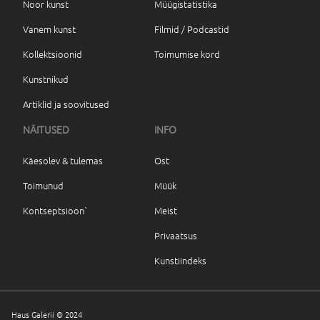
Noor kunst
Müügistatistika
Vanem kunst
Filmid / Podcastid
Kollektsioonid
Toimumise kord
Kunstnikud
Artiklid ja soovitused
NÄITUSED
INFO
Käesolev & tulemas
Ost
Toimunud
Müük
Kontseptsioon`
Meist
Privaatsus
Kunstiindeks
Haus Galerii © 2024