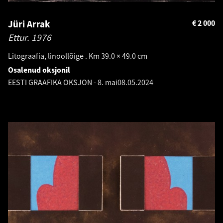
Jüri Arrak
€
2 000
Ettur.
1976
Litograafia, linoollõige . Km 39.0 × 49.0 cm
Osalenud oksjonil
EESTI GRAAFIKA OKSJON - 8. mai
08.05.2024