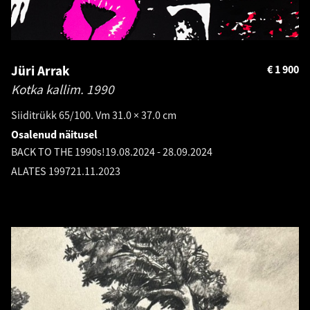
Jüri Arrak
€
1 900
Kotka kallim.
1990
Siiditrükk 65/100. Vm 31.0 × 37.0 cm
Osalenud näitusel
BACK TO THE 1990s!
19.08.2024
-
28.09.2024
ALATES 1997
21.11.2023