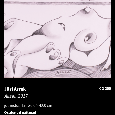
Jüri Arrak
€
2 200
Aasal.
2017
joonistus. Lm 30.0 × 42.0 cm
Osalenud näitusel