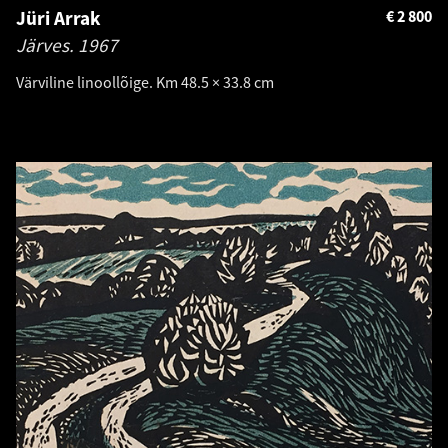
Jüri Arrak
€
2 800
Järves.
1967
Värviline linoollõige. Km 48.5 × 33.8 cm