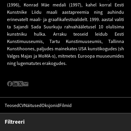
(1996), Konrad Mäe medali (1997), kahel korral Eesti
Kunstnike Liidu maali aastapreemia ning auhindu
erinevatelt maali- ja graafikafestivalidelt. 1999. aastal valiti
ta Sajandi Sada Suurkuju rahvahääletusel 10 olulisima
kunstniku hulka. Arraku teoseid leidub Eesti
Kunstimuuseumis, Tartu Kunstimuuseumis, Tallinna
Kunstihoones, paljudes mainekates USA kunstikogudes (sh
Valges Majas ja MoMA-s), mitmetes Euroopa muuseumides
ning lugematutes erakogudes.
Teosed
CV
Näitused
Oksjonid
Filmid
Filtreeri