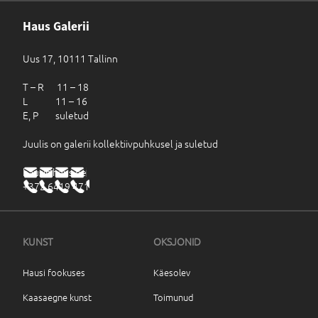
Haus Galerii
Uus 17, 10111 Tallinn
T – R 11 – 18
L 11 – 16
E, P suletud
Juulis on galerii kollektiivpuhkusel ja suletud
haus@haus.ee
+372 6419 471
KUNST
OKSJONID
Hausi fookuses
Käesolev
Kaasaegne kunst
Toimunud