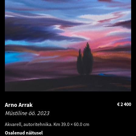
Arno Arrak
€
2 400
Müstiline öö.
2023
Akvarell, autoritehnika. Km 39.0 × 60.0 cm
Osalenud näitusel