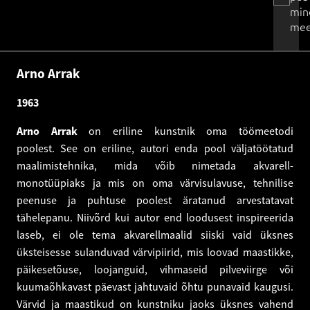
min
mee
Arno Arrak
1963
Arno Arrak
on eriline kunstnik oma töömeetodi
poolest. See on eriline, autori enda pool väljatöötatud
maalimistehnika, mida võib nimetada akvarell-
monotüüpiaks ja mis on oma värvisulavuse, tehnilise
peenuse ja puhtuse poolest äratanud arvestatavat
tähelepanu. Niivõrd kui autor end loodusest inspireerida
laseb, ei ole tema akvarellmaalid siiski vaid üksnes
üksteisesse sulanduvad värvipiirid, mis loovad maastikke,
päikesetõuse, loojanguid, vihmaseid pilveviirge või
kuumaõhkavast päevast jahtuvaid õhtu punavaid kaugusi.
Värvid ja maastikud on kunstniku jaoks üksnes vahend