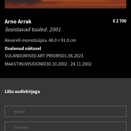
Arno Arrak
€
2 700
Sosistavad tuuled.
2001
Akvarell-monotüüpia. 48.0 × 91.0 cm
Osalenud näitusel
SULANDUMISED ART PRIORIS
01.06.2023
MAASTIKUVISIOONID
30.10.2002
-
24.11.2002
Liitu uudiskirjaga