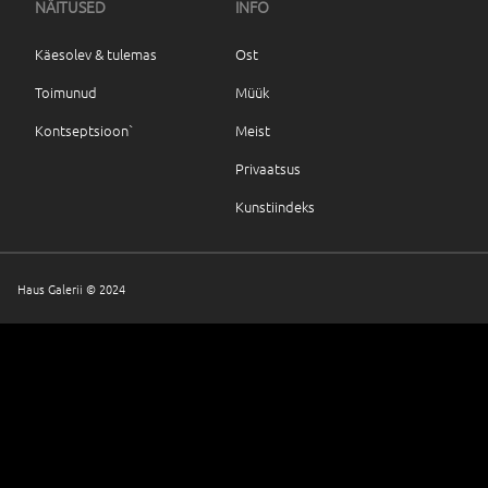
NÄITUSED
INFO
Käesolev & tulemas
Ost
Toimunud
Müük
Kontseptsioon`
Meist
Privaatsus
Kunstiindeks
Haus Galerii © 2024