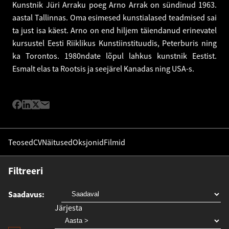
Kunstnik Jüri Arraku poeg Arno Arrak on sündinud 1963.
aastal Tallinnas. Oma esimesed kunstialased teadmised sai
ta just isa käest. Arno on end hiljem täiendanud erinevatel
kursustel Eesti Riiklikus Kunstiinstituudis, Peterburis ning
ka Torontos. 1980ndate lõpul lahkus kunstnik Eestist.
Esmalt elas ta Rootsis ja seejärel Kanadas ning USA-s.
Teosed
CV
Näitused
Oksjonid
Filmid
Filtreeri
Saadavus
Järjesta