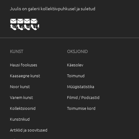
Juulis on galerii kollektiivpuhkusel ja suletud
haus@haus.ee
+372 6419 471
KUNST
OKSJONID
Hausi fookuses
Käesolev
Kaasaegne kunst
Toimunud
Noor kunst
Müügistatistika
Vanem kunst
Filmid / Podcastid
Kollektsioonid
Toimumise kord
Kunstnikud
Artiklid ja soovitused