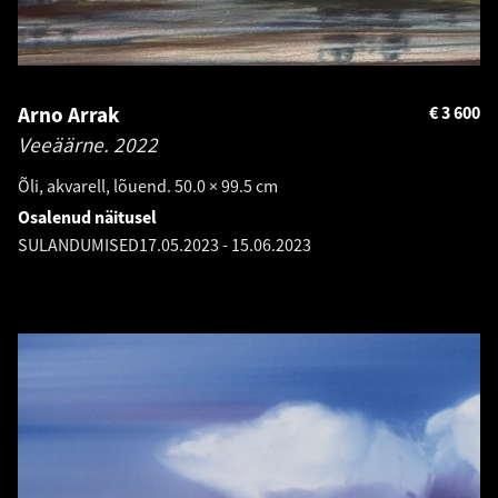
Arno Arrak
€
3 600
Veeäärne.
2022
Õli, akvarell, lõuend. 50.0 × 99.5 cm
Osalenud näitusel
SULANDUMISED
17.05.2023
-
15.06.2023