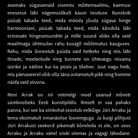
avamaks sügavamaid sisemisi mõttemaailmu, kaemusi
enesesse läbi nägemuslikult kauni looduse. Kunstnik
püüab tabada teed, mida mööda jõuda sügava hinge
harmooniani, püüab tabada teed, mida kõndida läbi
erinevate hingeseisundite ja mille suund võiks olla vaid
maailmaga ühtesulav rahu kusagil mõõtmatus kauguses.
Rahu, mida õnnestub püüda vaid hetkeks ning mis läbi
ilmade, meeleolude ning tunnete on ühteaegu niisama
üürike ja näiline kui ka püsiv ja tõeline. Just nagu hetk,
mis päevaveerel võib olla täna ootamatult pikk ning homme
näida vaid viivuna.
Nimi Arrak on nii mitmelgi moel saanud mõneti
sümboolseks Eesti kunstipildis. Ilmselt ei saa pahaks
panna, kui see ka siinkohal seostub eelkõige Jüri Arraku ja
tema eksimatult omanäolise loominguga. Ja kuigi põhjust
Jüri Arrakust seekord pikemalt kõneleda ei ole, on seos
Arraku ja Arraku vahel siiski olemas ja vägagi lähedane.