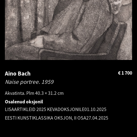
Aino Bach
€
1 700
Naise portree.
1959
Akvatinta. Plm 40.3 × 31.2 cm
Osalenud oksjonil
LISAARTIKLEID 2025 KEVADOKSJONILE
01.10.2025
EESTI KUNSTIKLASSIKA OKSJON, II OSA
27.04.2025