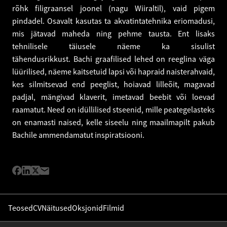
rõhk filigraansel joonel (nagu Wiiraltil), vaid pigem
pindadel. Osavalt kasutas ta akvatintatehnika eriomadusi,
mis jätavad maheda ning pehme tausta. Ent lisaks
tehnilisele täiusele näeme ka sisulist
tähendusrikkust. Bachi graafilised lehed on reeglina väga
lüürilised, näeme kaitsetuid lapsi või hapraid naisterahvaid,
kes silmitsevad end peeglist, hoiavad lilleõit, magavad
padjal, mängivad klaverit, imetavad beebit või loevad
raamatut. Need on idüllilised stseenid, mille peategelasteks
on enamasti naised, kelle siseelu ning maailmapilt pakub
Bachile ammendamatut inspiratsiooni.
Teosed
CV
Näitused
Oksjonid
Filmid