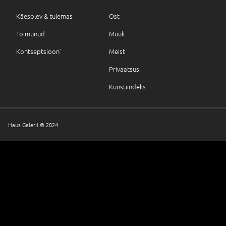
Käesolev & tulemas
Ost
Toimunud
Müük
Kontseptsioon`
Meist
Privaatsus
Kunstiindeks
Haus Galerii © 2024