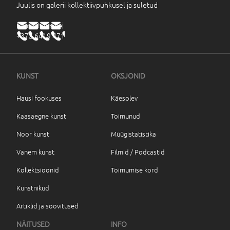
Juulis on galerii kollektiivpuhkusel ja suletud
haus@haus.ee
+372 6419 471
KUNST
OKSJONID
Hausi fookuses
Käesolev
Kaasaegne kunst
Toimunud
Noor kunst
Müügistatistika
Vanem kunst
Filmid / Podcastid
Kollektsioonid
Toimumise kord
Kunstnikud
Artiklid ja soovitused
NÄITUSED
INFO