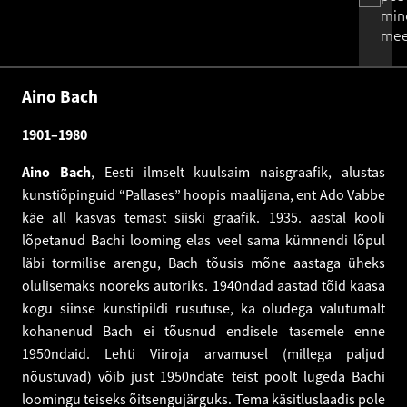
min
mee
Aino Bach
1901–1980
Aino Bach
, Eesti ilmselt kuulsaim naisgraafik, alustas
kunstiõpinguid “Pallases” hoopis maalijana, ent Ado Vabbe
käe all kasvas temast siiski graafik. 1935. aastal kooli
lõpetanud Bachi looming elas veel sama kümnendi lõpul
läbi tormilise arengu, Bach tõusis mõne aastaga üheks
olulisemaks nooreks autoriks. 1940ndad aastad tõid kaasa
kogu siinse kunstipildi rusutuse, ka oludega valutumalt
kohanenud Bach ei tõusnud endisele tasemele enne
1950ndaid. Lehti Viiroja arvamusel (millega paljud
nõustuvad) võib just 1950ndate teist poolt lugeda Bachi
loomingu teiseks õitsengujärguks. Tema käsitluslaadis pole