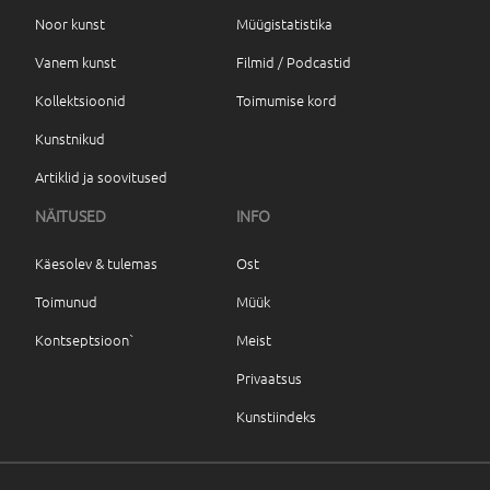
Noor kunst
Müügistatistika
Vanem kunst
Filmid / Podcastid
Kollektsioonid
Toimumise kord
Kunstnikud
Artiklid ja soovitused
NÄITUSED
INFO
Käesolev & tulemas
Ost
Toimunud
Müük
Kontseptsioon`
Meist
Privaatsus
Kunstiindeks