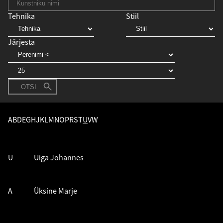
Tehnika
Stiil
Järjesta
OTSI
A
B
D
E
G
H
J
K
L
M
N
O
P
R
S
T
U
V
W
U
Uiga Johannes
A
Üksine Marje