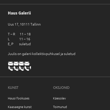
Haus Galerii
Uus 17, 10111 Tallinn
T – R 11 – 18
L 11 – 16
E, P suletud
Juulis on galerii kollektiivpuhkusel ja suletud
haus@haus.ee
+372 6419 471
KUNST
OKSJONID
Hausi fookuses
Käesolev
Kaasaegne kunst
Toimunud