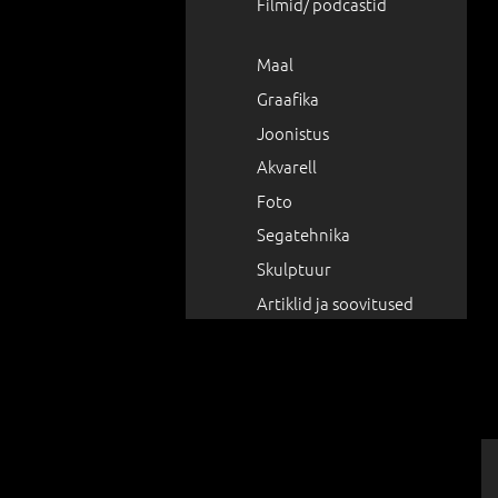
Filmid/ podcastid
Maal
Graafika
Joonistus
Akvarell
Foto
Segatehnika
Skulptuur
Artiklid ja soovitused