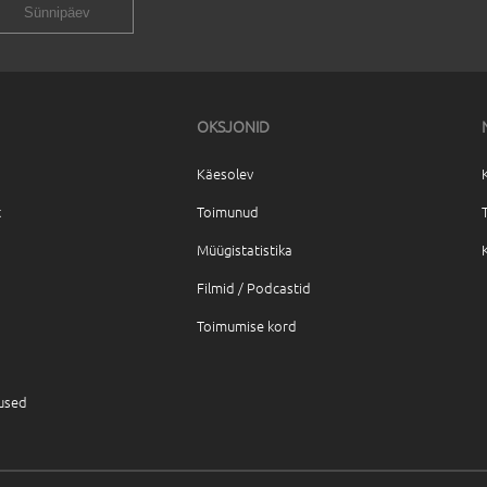
OKSJONID
Käesolev
t
Toimunud
Müügistatistika
Filmid / Podcastid
Toimumise kord
tused