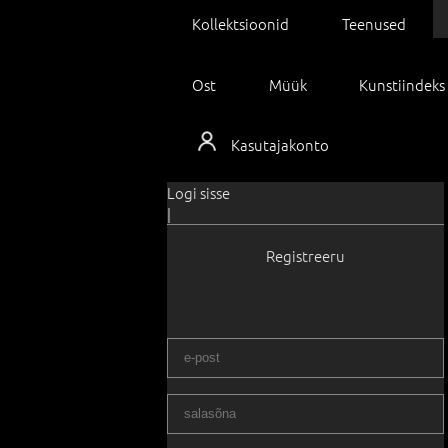
Kollektsioonid
Teenused
Ost
Müük
Kunstiindeks
Kasutajakonto
Logi sisse
|
Registreeru