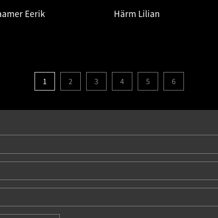
amer Eerik
Härm Lilian
1
2
3
4
5
6