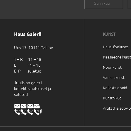
Haus Galerii
KUNST
Hausi fookuses
Uus 17, 10111 Tallinn
Kaasaegne kuns
T – R 11 – 18
L 11 – 16
Noor kunst
E, P suletud
Vanem kunst
Juulis on galerii
Kollektsioonid
kollektiivpuhkusel ja
suletud
Kunstnikud
haus@haus.ee
Artiklid ja soovi
+372 6419 471