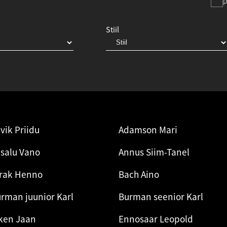
p
Stiil
vik Priidu
Adamson Mari
lsalu Vano
Annus Siim-Tanel
rak Henno
Bach Aino
rman juunior Karl
Burman seenior Karl
ken Jaan
Ennosaar Leopold