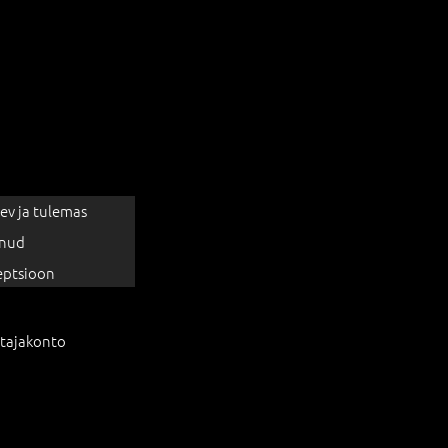
ev ja tulemas
nud
eptsioon
tajakonto