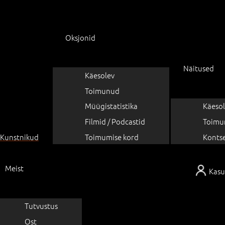
Oksjonid
Näitused
Käesolev
Toimunud
Müügistatistika
Käesol
Filmid / Podcastid
Toimu
Kunstnikud
Toimumise kord
Konts
Meist
Kasu
Tutvustus
Ost