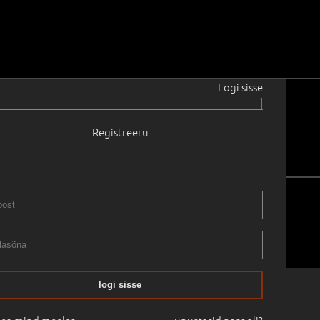
Logi sisse
|
Registreeru
A
B
D
E
G
H
J
K
L
M
N
O
P
R
S
T
U
V
W
r kunst
Vanem kunst
logi sisse