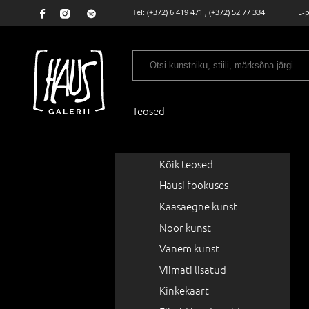
Tel:
(+372) 6 419 471
,
(+372) 52 77 334
E-
Teosed
Kõik teosed
Hausi fookuses
Kaasaegne kunst
Noor kunst
Vanem kunst
Viimati lisatud
Kinkekaart