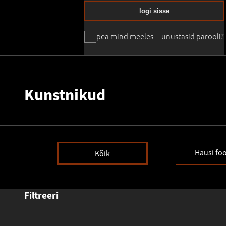
logi sisse
pea mind meeles
unustasid parooli?
Kunstnikud
Hausi fo
Kõik
Filtreeri