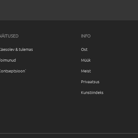
NÄITUSED
INFO
Käesolev & tulemas
Ost
Toimunud
Müük
Kontseptsioon`
Meist
Privaatsus
Kunstiindeks