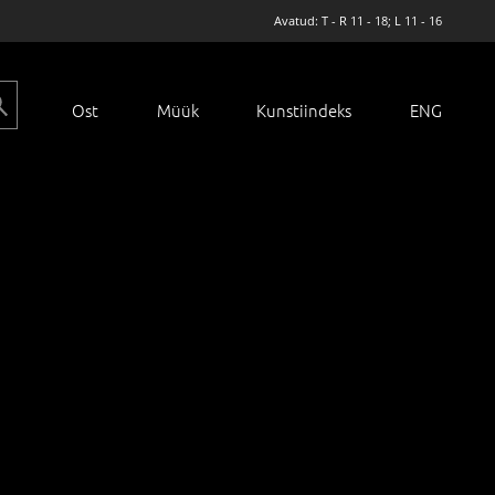
Avatud: T - R 11 - 18; L 11 - 16
Ost
Müük
Kunstiindeks
ENG