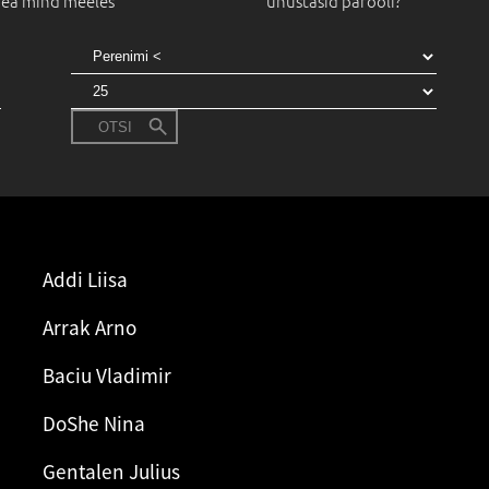
ea mind meeles
unustasid parooli?
Järjesta
OTSI
Addi Liisa
Arrak Arno
Baciu Vladimir
DoShe Nina
Gentalen Julius