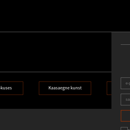
okuses
Kaasaegne kunst
Noo