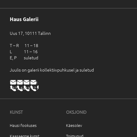
Haus Galerii
Uus 17, 10111 Tallinn
T – R 11 – 18
L 11 – 16
E, P suletud
Juulis on galerii kollektiivpuhkusel ja suletud
haus@haus.ee
+372 6419 471
KUNST
OKSJONID
Hausi fookuses
Käesolev
Kaasaegne kunst
Toimunud