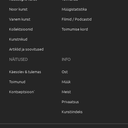
Noor kunst
Müügistatistika
Vanem kunst
Filmid / Podcastid
Kollektsioonid
Toimumise kord
Kunstnikud
Artiklid ja soovitused
NÄITUSED
INFO
Käesolev & tulemas
Ost
Toimunud
Müük
Kontseptsioon`
Meist
Privaatsus
Kunstiindeks