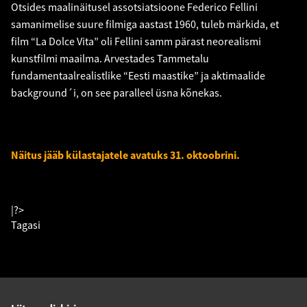
Otsides maalinäitusel assotsiatsioone Federico Fellini
samanimelise suure filmiga aastast 1960, tuleb märkida, et
film “La Dolce Vita” oli Fellini samm pärast neorealismi
kunstfilmi maailma. Arvestades Tammetalu
fundamentaalrealistlike “Eesti maastike” ja aktimaalide
background´i, on see paralleel üsna kõnekas.
Näitus jääb külastajatele avatuks 31. oktoobrini.
|?>
Tagasi