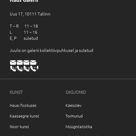
Haus Galerii
Uus 17, 10111 Tallinn
T – R 11 – 18
L 11 – 16
E, P suletud
Juulis on galerii kollektiivpuhkusel ja suletud
haus@haus.ee
+372 6419 471
KUNST
OKSJONID
Hausi fookuses
Käesolev
Kaasaegne kunst
Toimunud
Noor kunst
Müügistatistika