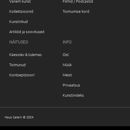
Vanem kunst
Filmid / Podcastid
Kollektsioonid
Toimumise kord
Kunstnikud
Artiklid ja soovitused
NÄITUSED
INFO
Käesolev & tulemas
Ost
Toimunud
Müük
Kontseptsioon`
Meist
Privaatsus
Kunstiindeks
Haus Galerii © 2024