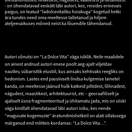
- on ühendatavad eeskätt läbi autori, kes, reisides erinevais
paigus, on teatud “ladolcevitaliku hoiakuga” kogetud hetki
ära tundes need oma meeltesse talletanud ja hiljem
ateljeevaikuses mõned neist ka lõuendile tähendanud.
Autori sõnutsi on “La Dolce Vita” väga isiklik. Neile maalidele
on ainest andnud autori enese poolt aeg-ajalt viljeldav
nautlev, sübaristlik elustiil, kus ainsaks kehtivaks reegliks on
hedonism. Lastes end passiivselt õndsa kulgemise lainetel
kanda, on meeltesse jäänud hulk katkeid piltidest, lõhnadest,
nägudest, maastikest, arhitektuurist, etc – georaafiliselt ja
ajaliselt üsna fragmenteeritud ja ühitamatu jada, mis on siiski
väga kindlalt ühendatavad läbi autori isiku, kes nende
“magusate kogemuste” äratundmishetkeil on alati üllatusega
märganud end mõtteis kordamas: “La Dolce Vita…”.