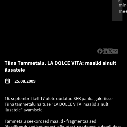
min
mee
Tiina Tammetalu. LA DOLCE VITA: maalid ainult
ilusatele
25.08.2009
16. septembril kell 17 olete oodatud SEB panka galeriisse
Tiina tammetalu näituse "LA DOLCE VITA: maalid ainult
ilusatele" avamisele.
Tammetalu seekordsed maalid - fragmentaalsed
ülestähendused hetkedest, nägudest, vaadetest ja detailidest