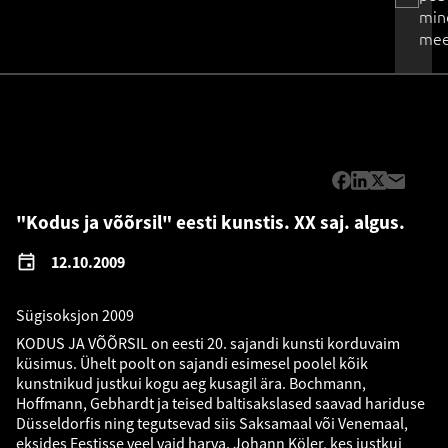
min
mee
"Kodus ja võõrsil" eesti kunstis. XX saj. algus.
12.10.2009
Sügisoksjon 2009
KODUS JA VÕÕRSIL on eesti 20. sajandi kunsti korduvaim
küsimus. Ühelt poolt on sajandi esimesel poolel kõik
kunstnikud justkui kogu aeg kusagil ära. Bochmann,
Hoffmann, Gebhardt ja teised baltisakslased saavad hariduse
Düsseldorfis ning tegutsevad siis Saksamaal või Venemaal,
eksides Eestisse veel vaid harva. Johann Köler, kes justkui