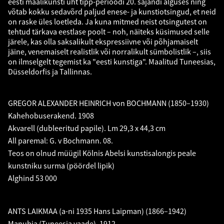
eesti maalikunsti üht tipp-perioodi 20. sajandi alguses ning
võtab kokku sedavõrd paljud enese- ja kunstiotsingud, et neid
on raske üles loetleda. Ja kuna mitmed neist otsingutest on
tehtud tärkava eestlase poolt – noh, näiteks küsimused selle
järele, kas olla saksalikult ekspressiivne või põhjamaiselt
jäine, venemaiselt realistlik või norralikult sümbolistlik –, siis
on ilmselgelt tegemist ka "eesti kunstiga". Maalitud Tuneesias,
Düsseldorfis ja Tallinnas.
GREGOR ALEXANDER HEINRICH von BOCHMANN (1850–1930)
Kahehobuserakend. 1908
Akvarell (dubleeritud papile). Lm 29,3 x 44,3 cm
All paremal: G. v Bochmann. 08.
Teos on olnud müügil Kölnis Abelsi kunstisalongis peale
kunstniku surma (pöördel lipik)
Alghind 53 000
ANTS LAIKMAA (a-ni 1935 Hans Laipman) (1866–1942)
Manubia (Tuneesia vaade). 1912