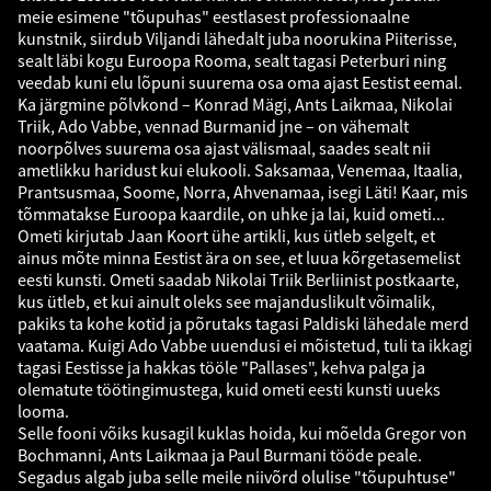
meie esimene "tõupuhas" eestlasest professionaalne
kunstnik, siirdub Viljandi lähedalt juba noorukina Piiterisse,
sealt läbi kogu Euroopa Rooma, sealt tagasi Peterburi ning
veedab kuni elu lõpuni suurema osa oma ajast Eestist eemal.
Ka järgmine põlvkond – Konrad Mägi, Ants Laikmaa, Nikolai
Triik, Ado Vabbe, vennad Burmanid jne – on vähemalt
noorpõlves suurema osa ajast välismaal, saades sealt nii
ametlikku haridust kui elukooli. Saksamaa, Venemaa, Itaalia,
Prantsusmaa, Soome, Norra, Ahvenamaa, isegi Läti! Kaar, mis
tõmmatakse Euroopa kaardile, on uhke ja lai, kuid ometi...
Ometi kirjutab Jaan Koort ühe artikli, kus ütleb selgelt, et
ainus mõte minna Eestist ära on see, et luua kõrgetasemelist
eesti kunsti. Ometi saadab Nikolai Triik Berliinist postkaarte,
kus ütleb, et kui ainult oleks see majanduslikult võimalik,
pakiks ta kohe kotid ja põrutaks tagasi Paldiski lähedale merd
vaatama. Kuigi Ado Vabbe uuendusi ei mõistetud, tuli ta ikkagi
tagasi Eestisse ja hakkas tööle "Pallases", kehva palga ja
olematute töötingimustega, kuid ometi eesti kunsti uueks
looma.
Selle fooni võiks kusagil kuklas hoida, kui mõelda Gregor von
Bochmanni, Ants Laikmaa ja Paul Burmani tööde peale.
Segadus algab juba selle meile niivõrd olulise "tõupuhtuse"