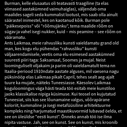
Burman, kelle elusaatus oli teatavasti traagiline (ta elas
viimased aastakümned vaimuhaiglas), väljendab oma
maalides sageli seda kummalist lootust, mis saab olla ainult
säärastel inimestel, kes on kaotanud kõik. Burman pole
"päikesepoiss" või "rõõmujänku", tema maalide rõõm on
sügav ja vahel isegi nukker, kuid – mis peamine – see rõõm on
vääramatu.
Ants Laikmaa, meie rahvusliku kunsti vaieldamatu grand old
man, kes kogu elu pühendas "rahvusliku" kunsti
väljaarendamisele, veetis oma elu esimesed aastakümned
suuresti piiri taga: Saksamaal, Soomes ja mujal. Neist
loominguliselt viljakaim ja parim oli vaieldamatult tema nn
Itaalia-periood 1910ndate aastate alguses, mil vaesena nagu
püksinööp elas Laikmaa pikalt Capril, tehes sealt aeg-ajalt
tuure ka mujale, näiteks Tuneesiasse. Käesolev Laikmaa
koguloomingus väga hästi teada töö esitab meie kunstiloo
jaoks klassikalise nipiga küsimuse. Kui teosel on kujutatud
Tuneesiat, siis kas see lõunamaine valgus, võõrapärane
koloriit, kummaline ja isegi metafüüsiline arhitektuurne
kompleks ning harjumatud maastikuvormid lubavad öelda, et
see on üleüldse "eesti kunst". Õnneks annab töö ise ilma
nipita vastuse. Jah, see on kunst. See on kunst, mis kroonib