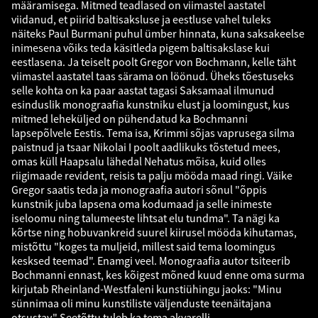
määramisega. Mitmed teadlased on viimastel aastatel
viidanud, et piirid baltisaksluse ja eestluse vahel tuleks
näiteks Paul Burmani puhul ümber hinnata, kuna saksakeelse
inimesena võiks teda käsitleda pigem baltisakslase kui
eestlasena. Ja teiselt poolt Gregor von Bochmann, kelle täht
viimastel aastatel taas särama on löönud. Üheks tõestuseks
selle kohta on ka paar aastat tagasi Saksamaal ilmunud
esinduslik monograafia kunstniku elust ja loomingust, kus
mitmed leheküljed on pühendatud ka Bochmanni
lapsepõlvele Eestis. Tema isa, Krimmi sõjas vaprusega silma
paistnud ja tsaar Nikolai I poolt aadlikuks tõstetud mees,
omas küll Haapsalu lähedal Nehatus mõisa, kuid olles
riigimaade revident, reisis ta palju mööda maad ringi. Väike
Gregor saatis teda ja monograafia autori sõnul "õppis
kunstnik juba lapsena oma kodumaad ja selle inimeste
iseloomu ning talumeeste lihtsat elu tundma". Ta nägi ka
kõrtse ning hobuvankreid suurel kiirusel mööda kihutamas,
mistõttu "koges ta muljeid, millest said tema loomingus
kesksed teemad". Enamgi veel. Monograafia autor tsiteerib
Bochmanni ennast, kes kõigest mõned kuud enne oma surma
kirjutab Rheinland-Westfaleni kunstiühingu jaoks: "Minu
sünnimaa oli minu kunstiliste väljenduste teenäitajana
otsustav." Seetõttu tuleb ka tema akvarelli