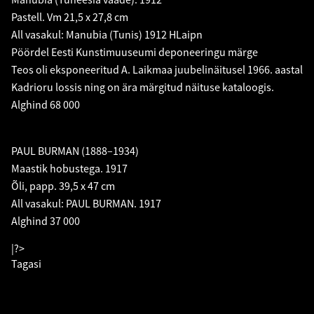
Pastell. Vm 21,5 x 27,8 cm
All vasakul: Manubia (Tunis) 1912 HLaipn
Pöördel Eesti Kunstimuuseumi deponeeringu märge
Teos oli eksponeeritud A. Laikmaa juubelinäitusel 1966. aastal
Kadrioru lossis ning on ära märgitud näituse kataloogis.
Alghind 68 000
PAUL BURMAN (1888–1934)
Maastik hobustega. 1917
Õli, papp. 39,5 x 47 cm
All vasakul: PAUL BURMAN. 1917
Alghind 37 000
|?>
Tagasi