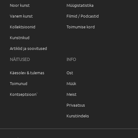
Noor kunst
Müügistatistika
Vanem kunst
Filmid / Podcastid
Kollektsioonid
Toimumise kord
Kunstnikud
Artiklid ja soovitused
NÄITUSED
INFO
Käesolev & tulemas
Ost
Toimunud
Müük
Kontseptsioon`
Meist
Privaatsus
Kunstiindeks