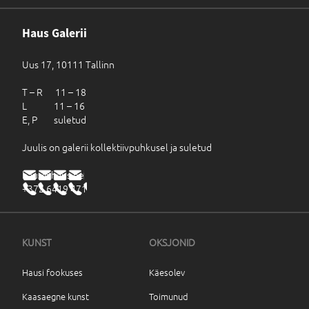
Haus Galerii
Uus 17, 10111 Tallinn
T – R 11 – 18
L 11 – 16
E, P suletud
Juulis on galerii kollektiivpuhkusel ja suletud
haus@haus.ee
+372 6419 471
KUNST
OKSJONID
Hausi fookuses
Käesolev
Kaasaegne kunst
Toimunud