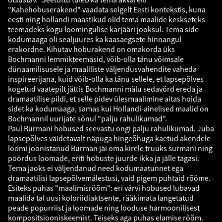
"Kahehobuserakend" vaadata selgelt Eesti kontekstis, kuna
eesti ning hollandi maastikud olid tema maalide keskseteks
teemadeks kogu loomingulise karjääri jooksul. Tema side
kodumaaga oli sealjuures ka kaasaegsete hinnangul
erakordne. Kihutav hoburakend on omakorda üks
Bochmanni lemmikteemasid, võib-olla tänu võimsale
dünaamilisusele ja maaliliste väljendusvahendite vaheda
inspireerijana, kuid võib-olla ka tänu sellele, et lapsepõlves
kogetud vaatepilt jättis Bochmanni mälu sedavõrd ereda ja
dramaatilise pildi, et selle pidev ülesmaalimine aitas hoida
sidet ka kodumaaga, samas kui Hollandi-ainelised maalid on
Bochmannil uurijate sõnul "palju rahulikumad".
Paul Burmani hobused seevastu ongi palju rahulikumad. Juba
lapsepõlves väidetavalt näpuga hingeõhuga kaetud akendele
loomi joonistanud Burman jäi oma kirele truuks surmani ning
pöördus loomade, eriti hobuste juurde ikka ja jälle tagasi.
Tema jaoks ei väljendanud need kodumaatunnet ega
dramaatilisi lapsepõlvemälestusi, vaid pigem puhtaid rõõme.
Esiteks puhas "maalimisrõõm": eri värvi hobused lubavad
maalida tal uusi koloriidiaktsente, rääkimata langetatud
peade popurriist ja loomade ning looduse harmoonilisest
kompositsiooniskeemist. Teiseks aga puhas elamise rõõm.