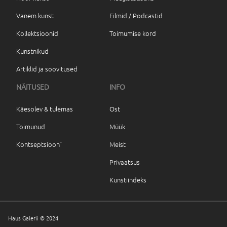
Vanem kunst
Filmid / Podcastid
Kollektsioonid
Toimumise kord
Kunstnikud
Artiklid ja soovitused
NÄITUSED
INFO
Käesolev & tulemas
Ost
Toimunud
Müük
Kontseptsioon`
Meist
Privaatsus
Kunstiindeks
Haus Galerii © 2024