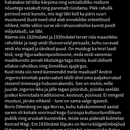
hakatakse tal tiibu kärpima ning sotsialistliku realismi
nõuetega vasakult ning paremalt ründama. Pikk rahulik
periood eesti kunstis, mis tegi läbi küll ka päris suuri
muutuseid (kuid need olid alati ennekõike esteetilised
nihked, mitte välise surve või rahvusvahelise kunsti poolt
mõjutatud), sai läbi.
Näeme siis 1920ndatel ja 1930ndatel tervet rida maastikke:
rahulikke ja isegi veidi illusoorseid peisaaže, kuhu suravad
veidi elu majad ja üksikud puud. On muidugi ka teist laadi
töid, isegi figuraalkompositsioone, mida eesti vanemas
maalikunstis annab tikutulega taga otsida, kuid üldiselt
ollakse rahulikus ning õnnelikus ajajärgus.
Kuid mida siis need kümnendid meile maalivad? Andrei
Jegorov kinnitab pastoraalset idülli ühel oma paljukorratud
stseenil inimesega hobuserakendis. See on motiiv, mille
juurde Jegorov ikka ja jälle tagasi pöördub, püüdes seeläbi
justkui kinnistada traditsioone, kestvust, püsivust. Ei mingeid
muutusi, järske nihkeid – lumi on sama valge igavesti.
Boris Ottenberg on aga Norras, kuhu kakskümmend aastat
varem oli kohale voorinud kogu Euroopa kultuuritundlikum
publik ning arvukalt kunstnikke, teiste seas pidevalt külmetav
Konrad Mägi. Ent 1920ndate lõpuks on Norra külgetõmbejõud
lõdvenenud, haare pole enam nii kindel, ning nüüd tullakse