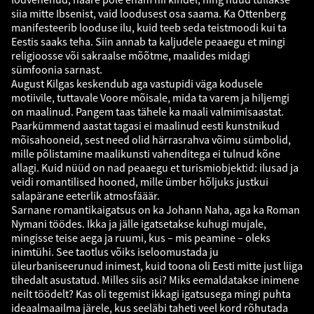
siia mitte Ibsenist, vaid loodusest osa saama. Ka Ottenberg
manifesteerib looduse ilu, kuid teeb seda teistmoodi kui ta
Eestis saaks teha. Siin annab ta kaljudele peaaegu et mingi
religioosse või sakraalse mõõtme, maalides midagi
sümfoonia sarnast.
August Kilgas keskendub aga vastupidi väga kodusele
motiivile, tuttavale Voore mõisale, mida ta varem ja hiljemgi
on maalinud. Pangem taas tähele ka maali valmimisaastat.
Paarkümmend aastat tagasi ei maalinud eesti kunstnikud
mõisahooneid, sest need olid härrasrahva võimu sümbolid,
mille põlistamine maalikunsti vahenditega ei tulnud kõne
allagi. Kuid nüüd on nad peaaegu et turismiobjektid: ilusad ja
veidi romantilised hooned, mille ümber hõljuks justkui
salapärane eeterlik atmosfääär.
Sarnane romantikaigatsus on ka Johann Naha, aga ka Roman
Nymani töödes. Ikka ja jälle igatsetakse kuhugi mujale,
mingisse teise aega ja ruumi, kus – mis peamine – oleks
inimtühi. See taotlus võiks iseloomustada ju
üleurbaniseerunud inimest, kuid toona oli Eesti mitte just liiga
tihedalt asustatud. Milles siis asi? Miks eemaldatakse inimene
neilt töödelt? Kas oli tegemist ikkagi igatsusega mingi puhta
ideaalmaailma järele, kus seeläbi taheti veel kord rõhutada