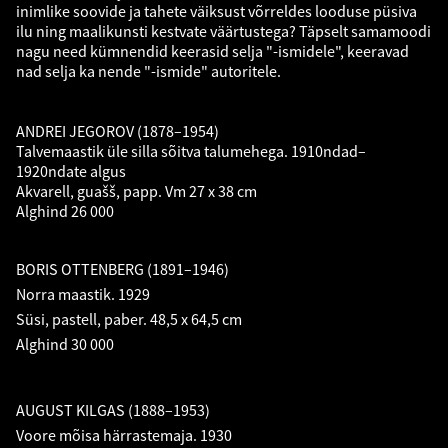
inimlike soovide ja tahete väiksust võrreldes looduse püsiva
ilu ning maalikunsti kestvate väärtustega? Täpselt samamoodi
nagu need kümnendid keerasid selja "-ismidele", keeravad
nad selja ka nende "-ismide" autoritele.
ANDREI JEGOROV (1878–1954)
Talvemaastik üle silla sõitva talumehega. 1910ndad–
1920ndate algus
Akvarell, guašš, papp. Vm 27 x 38 cm
Alghind 26 000
BORIS OTTENBERG (1891–1946)
Norra maastik. 1929
Süsi, pastell, paber. 48,5 x 64,5 cm
Alghind 30 000
AUGUST KILGAS (1888–1953)
Voore mõisa härrastemaja. 1930