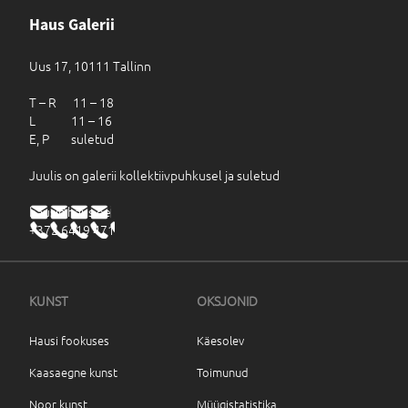
Haus Galerii
Uus 17, 10111 Tallinn
T – R 11 – 18
L 11 – 16
E, P suletud
Juulis on galerii kollektiivpuhkusel ja suletud
haus@haus.ee
+372 6419 471
KUNST
OKSJONID
Hausi fookuses
Käesolev
Kaasaegne kunst
Toimunud
Noor kunst
Müügistatistika