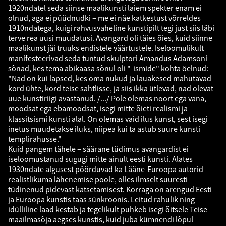
1920ndatel seda siinse maalikunsti laiem spekter enam ei
olnud, aga ei püüdnudki – me ei näe katkestust võrreldes
1910ndatega, kuigi rahvusvaheline kunstipilt tegi just siis läbi
terve rea uusi muudatusi. Avangard oli täies õies, kuid siinne
maalikunst jäi truuks endistele väärtustele. Iseloomulikult
manifesteerivad seda tuntud skulptori Amandus Adamsoni
sõnad, kes tema abikaasa sõnul oli "-ismide" kohta öelnud:
"Nad on kui lapsed, kes oma nukud ja lauakesed mahutavad
kord ühte, kord teise sahtlisse, ja siis ikka ütlevad, nad olevat
uue kunstiriigi avastanud. /.../ Pole olemas noort ega vana,
moodsat ega ebamoodsat, isegi mitte õieti realismi ja
klassitsismi kunsti alal. On olemas vaid ilus kunst, sest isegi
inetus muudetakse iluks, niipea kui ta astub suure kunsti
templirahusse."
Kuid pangem tähele – säärane tüdimus avangardist ei
iseloomustanud sugugi mitte ainult eesti kunsti. Alates
1930ndate algusest pöörduvad ka Lääne-Euroopa autorid
realistlikuma lähenemise poole, olles ilmselt suuresti
tüdinenud pidevast katsetamisest. Korraga on arengud Eesti
ja Euroopa kunstis taas sünkroonis. Leitud rahulik ning
idülliline laad kestab ja tegelikult puhkeb isegi õitsele Teise
maailmasõja aegses kunstis, kuid juba kümnendi lõpul