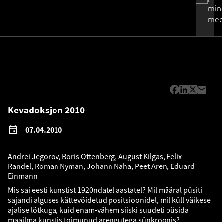
min
mee
Kevadoksjon 2010
07.04.2010
Andrei Jegorov, Boris Ottenberg, August Kilgas, Felix
Randel, Roman Nyman, Johann Naha, Peet Aren, Eduard
Einmann
Mis sai eesti kunstist 1920ndatel aastatel? Mil määral püsiti
sajandi alguses kättevõidetud positsioonidel, mil küll väikese
ajalise lõtkuga, kuid enam-vähem siiski suudeti püsida
maailma kunstis toimunud arengutega sünkroonis?